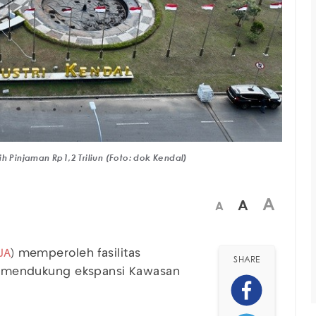
h Pinjaman Rp1,2 Triliun (Foto: dok Kendal)
A
A
A
JA
) memperoleh fasilitas
SHARE
tuk mendukung ekspansi Kawasan