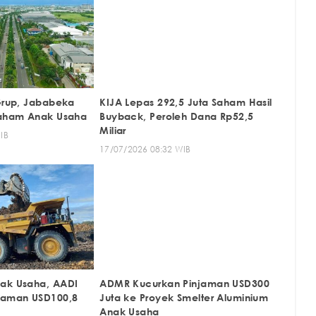
 Grup, Jababeka
KIJA Lepas 292,5 Juta Saham Hasil
Saham Anak Usaha
Buyback, Peroleh Dana Rp52,5
Miliar
IB
17/07/2026 08:32 WIB
nak Usaha, AADI
ADMR Kucurkan Pinjaman USD300
njaman USD100,8
Juta ke Proyek Smelter Aluminium
Anak Usaha