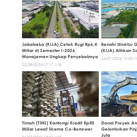
Jababeka (KIJA) Cetak Rugi Rp6,4
Benahi Struktur
Miliar di Semester I-2026,
(KIJA) Alihkan 
Manajemen Ungkap Penyebabnya
26/07/2026 12:03 W
02/08/2026 07:17 WIB
Timah (TINS) Kantongi Kredit Rp50
Danai Proyek A
Miliar Lewat Skema Co-Borrower
Gelontorkan Pi
Juta