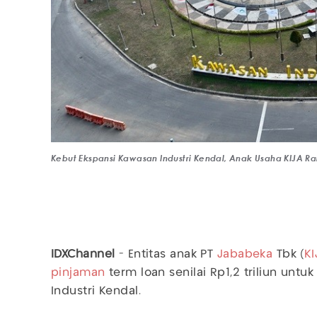
Kebut Ekspansi Kawasan Industri Kendal, Anak Usaha KIJA Rai
IDXChannel
- Entitas anak PT
Jababeka
Tbk (
KI
pinjaman
term loan senilai Rp1,2 triliun un
Industri Kendal.