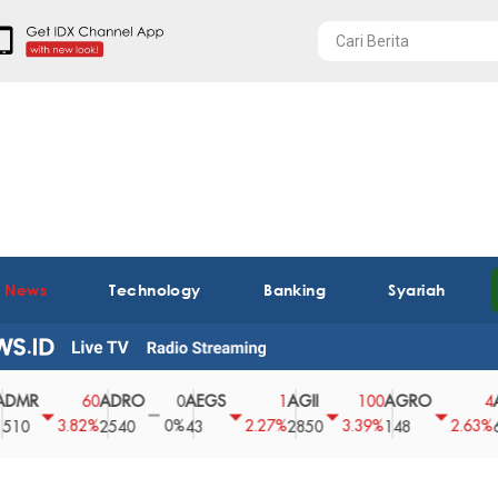
t News
Technology
Banking
Syariah
ADRO
AEGS
AGII
AGRO
AGRS
60
0
1
100
4
3.82%
0%
2.27%
3.39%
2.63%
2540
43
2850
148
62