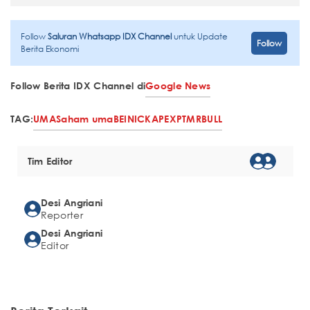
Follow
Saluran Whatsapp IDX Channel
untuk Update
Follow
Berita Ekonomi
Follow Berita IDX Channel di
Google News
TAG:
UMA
Saham uma
BEI
NICK
APEX
PTMR
BULL
Tim Editor
Desi Angriani
Reporter
Desi Angriani
Editor