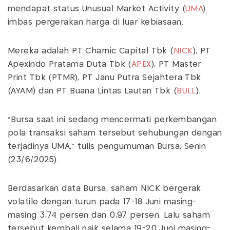
mendapat status Unusual Market Activity (
UMA
)
imbas pergerakan harga di luar kebiasaan.
Mereka adalah PT Charnic Capital Tbk (
NICK
), PT
Apexindo Pratama Duta Tbk (
APEX
), PT Master
Print Tbk (PTMR), PT Janu Putra Sejahtera Tbk
(AYAM) dan PT Buana Lintas Lautan Tbk (
BULL
).
"Bursa saat ini sedang mencermati perkembangan
pola transaksi saham tersebut sehubungan dengan
terjadinya UMA," tulis pengumuman Bursa, Senin
(23/6/2025).
Berdasarkan data Bursa, saham NICK bergerak
volatile dengan turun pada 17-18 Juni masing-
masing 3,74 persen dan 0,97 persen. Lalu saham
tersebut kembali naik selama 19-20 Juni masing-