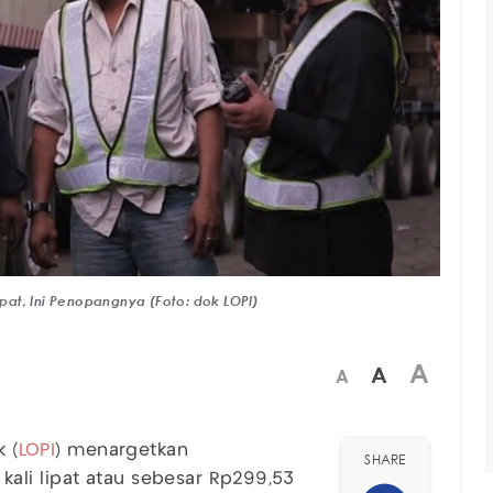
ipat, Ini Penopangnya (Foto: dok LOPI)
A
A
A
k (
LOPI
) menargetkan
SHARE
kali lipat atau sebesar Rp299,53