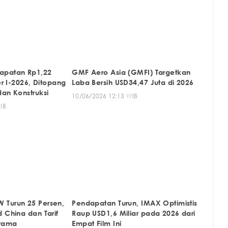
apatan Rp1,22
GMF Aero Asia (GMFI) Targetkan
er I-2026, Ditopang
Laba Bersih USD34,47 Juta di 2026
dan Konstruksi
10/06/2026 12:13 WIB
IB
 Turun 25 Persen,
Pendapatan Turun, IMAX Optimistis
 China dan Tarif
Raup USD1,6 Miliar pada 2026 dari
Utama
Empat Film Ini