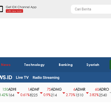
t News
Technology
Banking
Syariah
ADHI
ADMF
ADMG
ADMR
ADRO
A
1
75
6
60
0
0.61%
0.9%
2.73%
3.82%
0%
164
8225
214
1510
2540
4