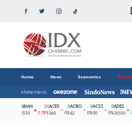
Home
News
Economics
Marke
More news:
ABMM
ACES
ACRO
ACST
ADES
0
20
0
0
0
150
0%
0.78%
0%
0%
0%
0.42%
2530
360
62
90
35550