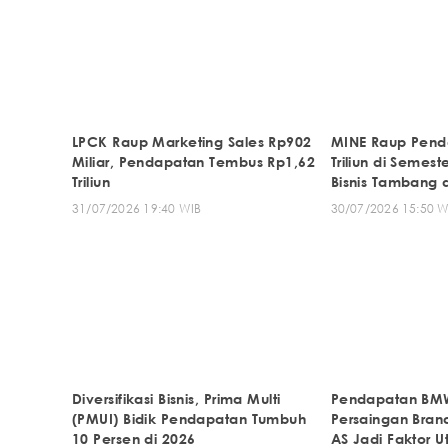
LPCK Raup Marketing Sales Rp902
MINE Raup Pend
Miliar, Pendapatan Tembus Rp1,62
Triliun di Semest
Triliun
Bisnis Tambang 
31/07/2026 19:40 WIB
30/07/2026 15:50 W
Diversifikasi Bisnis, Prima Multi
Pendapatan BMW
(PMUI) Bidik Pendapatan Tumbuh
Persaingan Brand
10 Persen di 2026
AS Jadi Faktor 