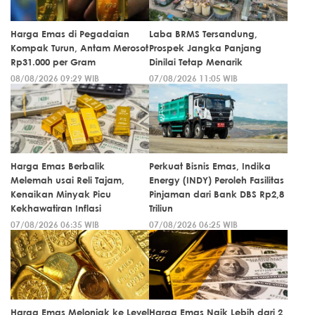
Harga Emas di Pegadaian
Laba BRMS Tersandung,
Kompak Turun, Antam Merosot
Prospek Jangka Panjang
Rp31.000 per Gram
Dinilai Tetap Menarik
08/08/2026 09:29 WIB
07/08/2026 11:05 WIB
Harga Emas Berbalik
Perkuat Bisnis Emas, Indika
Melemah usai Reli Tajam,
Energy (INDY) Peroleh Fasilitas
Kenaikan Minyak Picu
Pinjaman dari Bank DBS Rp2,8
Kekhawatiran Inflasi
Triliun
07/08/2026 06:35 WIB
07/08/2026 06:25 WIB
Harga Emas Melonjak ke Level
Harga Emas Naik Lebih dari 2