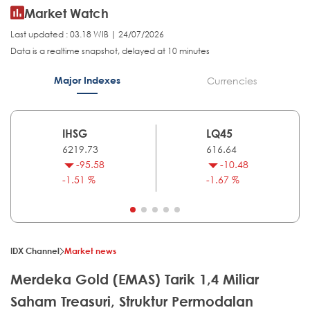
Market Watch
Last updated : 03.18 WIB | 24/07/2026
Data is a realtime snapshot, delayed at 10 minutes
Major Indexes
Currencies
IHSG
LQ45
6219.73
616.64
-95.58
-10.48
-1.51 %
-1.67 %
IDX Channel
Market news
Merdeka Gold (EMAS) Tarik 1,4 Miliar
Saham Treasuri, Struktur Permodalan