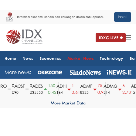
Install
Informasi ekonomi, saham dan keuangan dalam satu aplikasi.
Home
News
Economics
Market News
Technology
Ba
More news:
0
0
150
1
75
6
O
ACST
ADES
ADHI
ADMF
ADMG
AD
0
0
0.42
0.61
0.9
2.73
90
35550
164
8225
214
1510
More Market Data