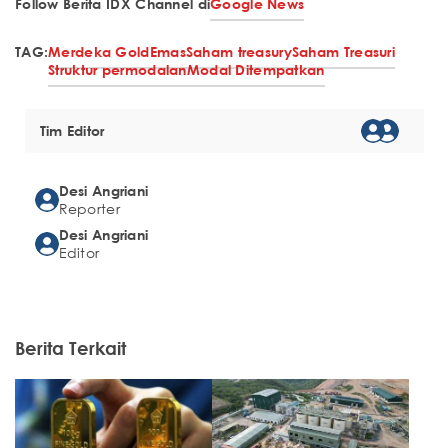
Follow Berita IDX Channel di
Google News
TAG:
Merdeka Gold
Emas
Saham treasury
Saham Treasuri
Struktur permodalan
Modal Ditempatkan
Tim Editor
Desi Angriani
Reporter
Desi Angriani
Editor
Berita Terkait