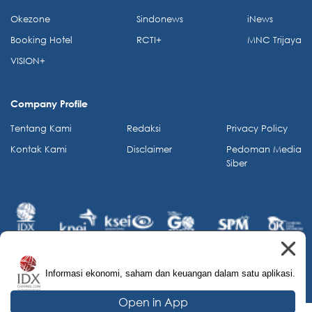
Okezone
Sindonews
iNews
Booking Hotel
RCTI+
MNC Trijaya
VISION+
Company Profile
Tentang Kami
Redaksi
Privacy Policy
Kontak Kami
Disclaimer
Pedoman Media
Siber
Informasi ekonomi, saham dan keuangan dalam satu aplikasi.
© 2026 IDX Channel. All Rights Reserved.
Open in App