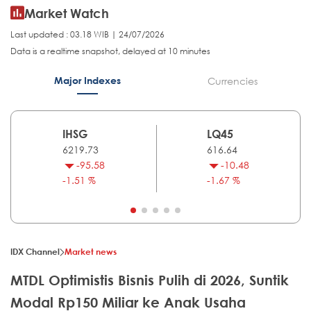
Market Watch
Last updated : 03.18 WIB | 24/07/2026
Data is a realtime snapshot, delayed at 10 minutes
Major Indexes
Currencies
IHSG
LQ45
6219.73
616.64
-95.58
-10.48
-1.51 %
-1.67 %
IDX Channel
Market news
MTDL Optimistis Bisnis Pulih di 2026, Suntik
Modal Rp150 Miliar ke Anak Usaha