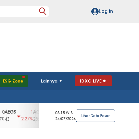
Log in
ESG Zone
Lainnya
IDXC LIVE
GS
AGII
AGRO
AGRS
AHAP
AIM
1
100
4
0
2
03.15 WIB
Lihat Data Pasar
2.27%
3.39%
2.63%
0%
2.04%
2850
148
24/07/2026
62
96
360