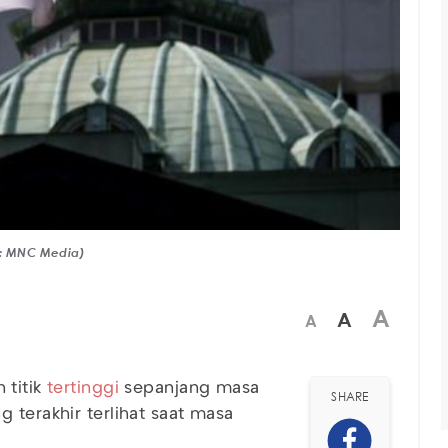
o: MNC Media)
A
A
A
titik
tertinggi
sepanjang masa
SHARE
 terakhir terlihat saat masa