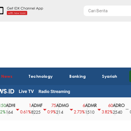
t News
Technology
Banking
Syariah
HI
ADMF
ADMG
ADMR
ADRO
AE
1
75
6
60
0
0.61%
0.9%
2.73%
3.82%
0%
4
8225
214
1510
2540
43