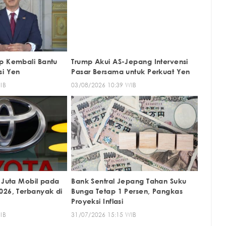
p Kembali Bantu
Trump Akui AS-Jepang Intervensi
si Yen
Pasar Bersama untuk Perkuat Yen
IB
03/08/2026 10:39 WIB
9 Juta Mobil pada
Bank Sentral Jepang Tahan Suku
026, Terbanyak di
Bunga Tetap 1 Persen, Pangkas
Proyeksi Inflasi
IB
31/07/2026 15:15 WIB