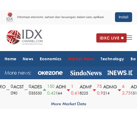
Install
Informasi ekonomi, saham dan keuangan dalam satu aplikasi.
Home
News
Economics
Market News
Technology
Ba
More news:
0
0
150
1
75
6
O
ACST
ADES
ADHI
ADMF
ADMG
ADM
0
0
0.42
0.61
0.9
2.73
90
35550
164
8225
214
1510
More Market Data