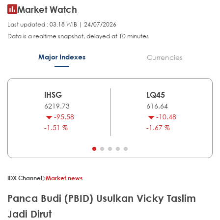
Market Watch
Last updated : 03.18 WIB | 24/07/2026
Data is a realtime snapshot, delayed at 10 minutes
Major Indexes
Currencies
IHSG
LQ45
6219.73
616.64
-95.58
-10.48
-1.51 %
-1.67 %
IDX Channel
Market news
Panca Budi (PBID) Usulkan Vicky Taslim
Jadi Dirut