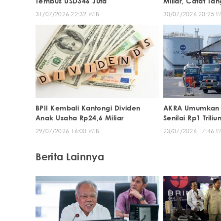
Tembus USD346 Juta
Miliar, Catat Ta
31/07/2026 22:32 WIB
30/07/2026 20:25 W
BPII Kembali Kantongi Dividen
AKRA Umumkan D
Anak Usaha Rp24,6 Miliar
Senilai Rp1 Trili
29/07/2026 16:00 WIB
23/07/2026 17:46 W
Berita Lainnya