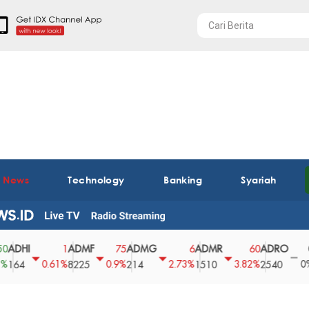
t News
Technology
Banking
Syariah
I
ADMF
ADMG
ADMR
ADRO
AEG
1
75
6
60
0
0.61%
0.9%
2.73%
3.82%
0%
8225
214
1510
2540
43