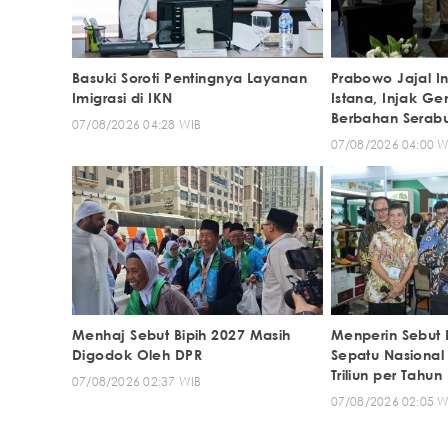
Basuki Soroti Pentingnya Layanan
Prabowo Jajal In
Imigrasi di IKN
Istana, Injak G
Berbahan Serab
07/08/2026 04:28 WIB
07/08/2026 04:00 W
Menhaj Sebut Bipih 2027 Masih
Menperin Sebut 
Digodok Oleh DPR
Sepatu Nasiona
Triliun per Tahun
07/08/2026 02:37 WIB
07/08/2026 02:05 W