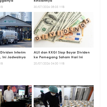
nggalnya
Rinciannya
IB
30/07/2026 08:05 WIB
ividen Interim
ALII dan KKGI Siap Bayar Dividen
un, Ini Jadwalnya
ke Pemegang Saham Hari Ini
IB
20/07/2026 04:00 WIB