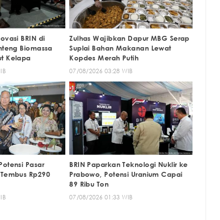
ovasi BRIN di
Zulhas Wajibkan Dapur MBG Serap
enteng Biomassa
Suplai Bahan Makanan Lewat
ut Kelapa
Kopdes Merah Putih
IB
07/08/2026 03:28 WIB
Potensi Pasar
BRIN Paparkan Teknologi Nuklir ke
l Tembus Rp290
Prabowo, Potensi Uranium Capai
89 Ribu Ton
IB
07/08/2026 01:33 WIB