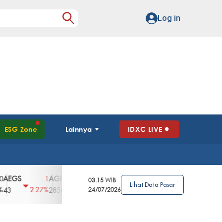
Log in
ESG Zone
Lainnya
IDXC LIVE
S
AGII
AGRO
AGRS
AHAP
AIMS
1
100
4
0
2
03.15 WIB
Lihat Data Pasar
2.27%
3.39%
2.63%
0%
2.04%
2850
148
24/07/2026
62
96
360