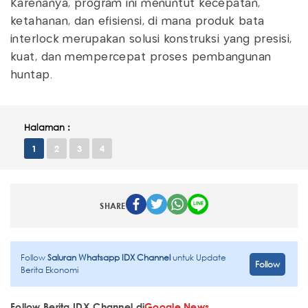
Karenanya, program ini menuntut kecepatan,
ketahanan, dan efisiensi, di mana produk bata
interlock merupakan solusi konstruksi yang presisi,
kuat, dan mempercepat proses pembangunan
huntap.
Halaman :
1
2
3
4
SHARE
Follow
Saluran Whatsapp IDX Channel
untuk Update
Follow
Berita Ekonomi
Follow Berita IDX Channel di
Google News