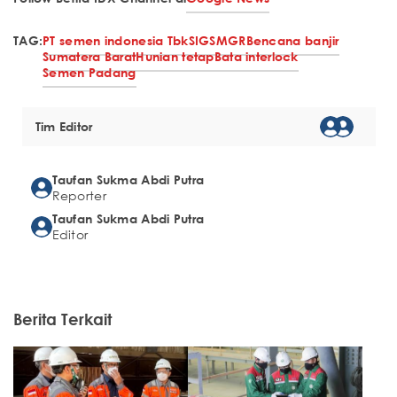
TAG:
PT semen indonesia Tbk
SIG
SMGR
Bencana banjir
Sumatera Barat
Hunian tetap
Bata interlock
Semen Padang
Tim Editor
Taufan Sukma Abdi Putra
Reporter
Taufan Sukma Abdi Putra
Editor
Berita Terkait