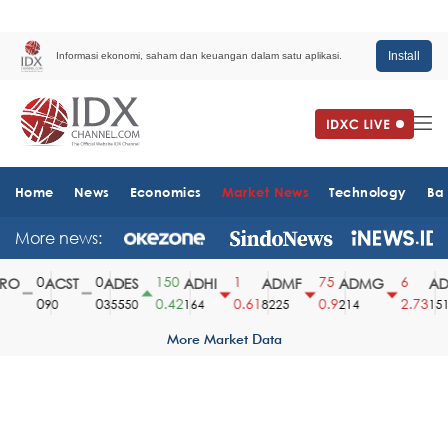
Install
Informasi ekonomi, saham dan keuangan dalam satu aplikasi.
Home
News
Economics
Market News
Technology
Ba
More news:
0
0
150
1
75
6
O
ACST
ADES
ADHI
ADMF
ADMG
ADM
0
0
0.42
0.61
0.9
2.73
90
35550
164
8225
214
1510
More Market Data