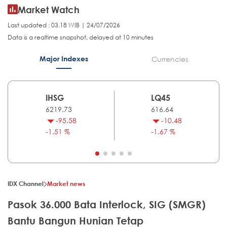
Market Watch
Last updated : 03.18 WIB | 24/07/2026
Data is a realtime snapshot, delayed at 10 minutes
Major Indexes
Currencies
IHSG
LQ45
6219.73
616.64
-95.58
-10.48
-1.51 %
-1.67 %
IDX Channel
Market news
Pasok 36.000 Bata Interlock, SIG (SMGR)
Bantu Bangun Hunian Tetap