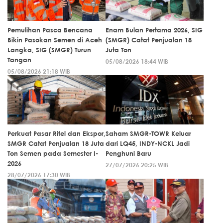
Pemulihan Pasca Bencana
Enam Bulan Pertama 2026, SIG
Bikin Pasokan Semen di Aceh
(SMGR) Catat Penjualan 18
Langka, SIG (SMGR) Turun
Juta Ton
Tangan
05/08/2026 18:44 WIB
05/08/2026 21:18 WIB
Perkuat Pasar Ritel dan Ekspor,
Saham SMGR-TOWR Keluar
SMGR Catat Penjualan 18 Juta
dari LQ45, INDY-NCKL Jadi
Ton Semen pada Semester I-
Penghuni Baru
2026
27/07/2026 20:25 WIB
28/07/2026 17:30 WIB