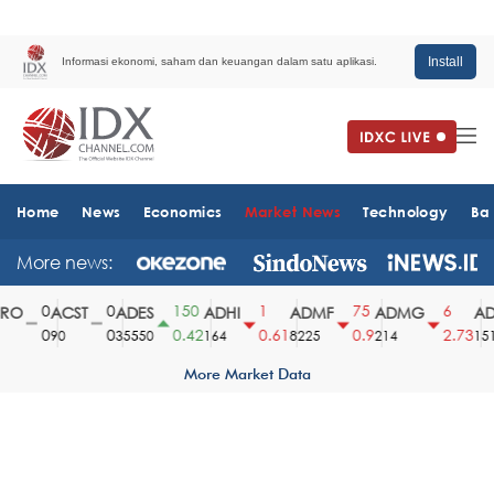
Install
Informasi ekonomi, saham dan keuangan dalam satu aplikasi.
Home
News
Economics
Market News
Technology
Ba
More news:
0
0
150
1
75
6
O
ACST
ADES
ADHI
ADMF
ADMG
AD
0
0
0.42
0.61
0.9
2.73
90
35550
164
8225
214
1510
More Market Data