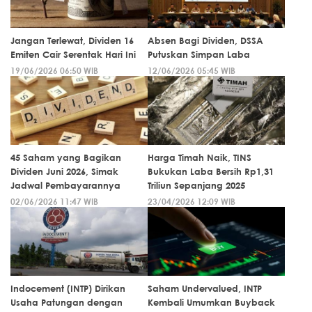
Jangan Terlewat, Dividen 16
Absen Bagi Dividen, DSSA
Emiten Cair Serentak Hari Ini
Putuskan Simpan Laba
19/06/2026 06:50 WIB
12/06/2026 05:45 WIB
45 Saham yang Bagikan
Harga Timah Naik, TINS
Dividen Juni 2026, Simak
Bukukan Laba Bersih Rp1,31
Jadwal Pembayarannya
Triliun Sepanjang 2025
02/06/2026 11:47 WIB
23/04/2026 12:09 WIB
Indocement (INTP) Dirikan
Saham Undervalued, INTP
Usaha Patungan dengan
Kembali Umumkan Buyback