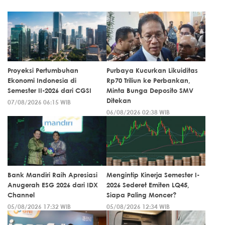
Proyeksi Pertumbuhan
Purbaya Kucurkan Likuiditas
Ekonomi Indonesia di
Rp70 Triliun ke Perbankan,
Semester II-2026 dari CGSI
Minta Bunga Deposito SMV
Ditekan
07/08/2026 06:15 WIB
06/08/2026 02:38 WIB
Bank Mandiri Raih Apresiasi
Mengintip Kinerja Semester I-
Anugerah ESG 2026 dari IDX
2026 Sederet Emiten LQ45,
Channel
Siapa Paling Moncer?
05/08/2026 17:32 WIB
05/08/2026 12:34 WIB