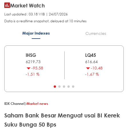
Market Watch
Last updated : 03.18 WIB | 24/07/2026
Data is a realtime snapshot, delayed at 10 minutes
Major Indexes
Currencies
IHSG
LQ45
6219.73
616.64
-95.58
-10.48
-1.51 %
-1.67 %
IDX Channel
Market news
Saham Bank Besar Menguat usai BI Kerek
Suku Bunga 50 Bps