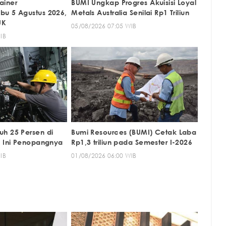
ainer
BUMI Ungkap Progres Akuisisi Loyal
u 5 Agustus 2026,
Metals Australia Senilai Rp1 Triliun
UK
05/08/2026 07:05 WIB
IB
h 25 Persen di
Bumi Resources (BUMI) Cetak Laba
, Ini Penopangnya
Rp1,3 triliun pada Semester I-2026
IB
01/08/2026 06:00 WIB