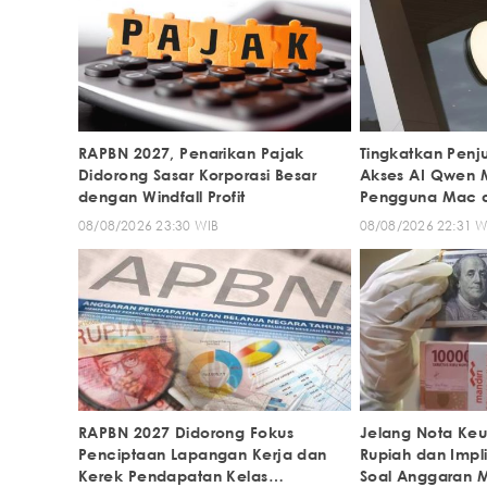
RAPBN 2027, Penarikan Pajak
Tingkatkan Penj
Didorong Sasar Korporasi Besar
Akses AI Qwen M
dengan Windfall Profit
Pengguna Mac d
08/08/2026 23:30 WIB
08/08/2026 22:31 W
RAPBN 2027 Didorong Fokus
Jelang Nota Keu
Penciptaan Lapangan Kerja dan
Rupiah dan Impl
Kerek Pendapatan Kelas
Soal Anggaran M