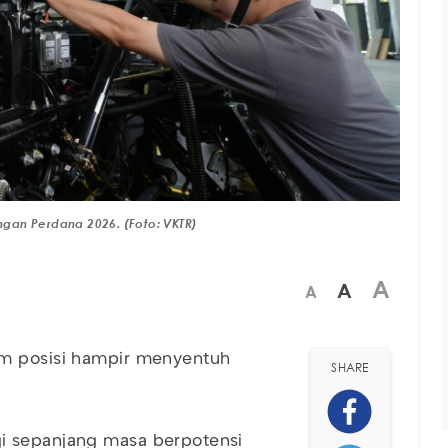
gan Perdana 2026. (Foto: VKTR)
A
A
A
am posisi hampir menyentuh
SHARE
i sepanjang masa berpotensi