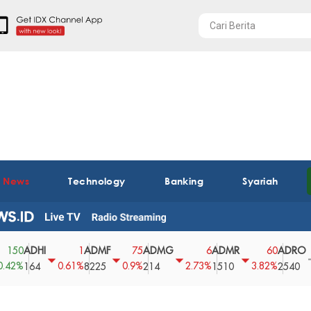
t News
Technology
Banking
Syariah
ADHI
ADMF
ADMG
ADMR
ADRO
1
75
6
60
0
0.61%
0.9%
2.73%
3.82%
0%
164
8225
214
1510
2540