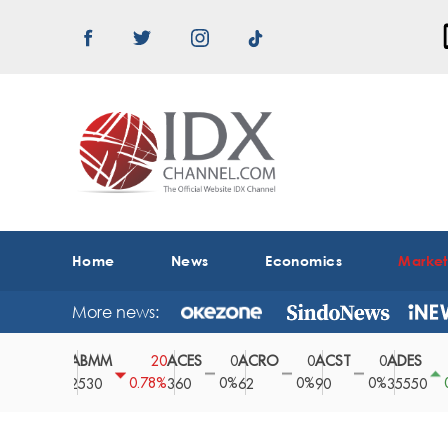
Home
News
Economics
Marke
More news:
ABMM
ACES
ACRO
ACST
ADES
0
20
0
0
0
150
0%
0.78%
0%
0%
0%
0.42%
2530
360
62
90
35550