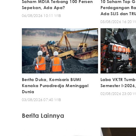
Saham MDIA Terbang 100 Persen
10 Saham Top G
Sepekan, Ada Apa?
Perdagangan Rab
Ada SLIS dan TR
06/08/2026 10:11 WIB
05/08/2026 16:20 W
Berita Duka, Komisaris BUMI
Laba VKTR Tumbu
Kanaka Puradiredja Meninggal
Semester I-2026
Dunia
02/08/2026 23:00 W
03/08/2026 07:40 WIB
Berita Lainnya