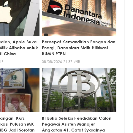
ualan, Apple Buka
Percepat Kemandirian Pangan dan
ilik Alibaba untuk
Energi, Danantara Bidik Hilirisasi
i China
BUMN PTPN
IB
08/08/2026 21:37 WIB
angan, Kurs
BI Buka Seleksi Pendidikan Calon
ikasi Putusan MK
Pegawai Asisten Manajer
BG Jadi Sorotan
Angkatan 41, Catat Syaratnya