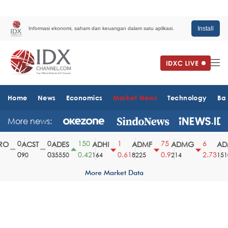
Install
Informasi ekonomi, saham dan keuangan dalam satu aplikasi.
Home
News
Economics
Market News
Technology
Ba
More news:
0
0
150
1
75
6
O
ACST
ADES
ADHI
ADMF
ADMG
ADM
0
0
0.42
0.61
0.9
2.73
90
35550
164
8225
214
1510
More Market Data