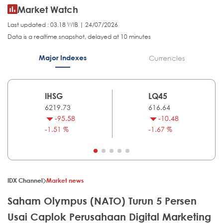
Market Watch
Last updated : 03.18 WIB | 24/07/2026
Data is a realtime snapshot, delayed at 10 minutes
Major Indexes
Currencies
IHSG
LQ45
6219.73
616.64
-95.58
-10.48
-1.51 %
-1.67 %
IDX Channel
Market news
Saham Olympus (NATO) Turun 5 Persen
Usai Caplok Perusahaan Digital Marketing