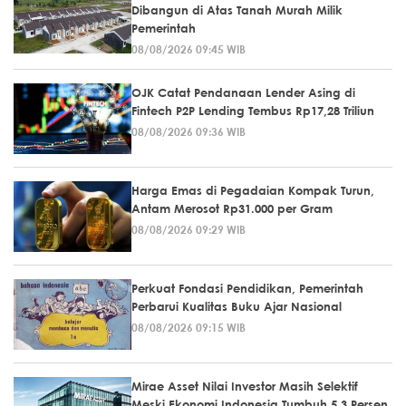
Dibangun di Atas Tanah Murah Milik
Pemerintah
08/08/2026 09:45 WIB
OJK Catat Pendanaan Lender Asing di
Fintech P2P Lending Tembus Rp17,28 Triliun
08/08/2026 09:36 WIB
Harga Emas di Pegadaian Kompak Turun,
Antam Merosot Rp31.000 per Gram
08/08/2026 09:29 WIB
Perkuat Fondasi Pendidikan, Pemerintah
Perbarui Kualitas Buku Ajar Nasional
08/08/2026 09:15 WIB
Mirae Asset Nilai Investor Masih Selektif
Meski Ekonomi Indonesia Tumbuh 5,3 Persen