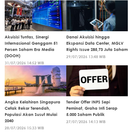
Akuisisi Tuntas, Sinergi
Danai Akuisisi hingga
Internasional Genggam 51
Ekspansi Data Center, MGLV
Persen Saham Era Media
Rights Issue 285,73 Juta Saham
(DOOH)
29/07/2026 13:48 WIB
31/07/2026 14:52 WIB
Angka Kelahiran Singapura
Tender Offer INPS Sepi
Cetak Rekor Terendah,
Peminat, Graha Inti Serap
Populasi Akan Susut Mulai
5.000 Saham Publik
2040
27/07/2026 14:13 WIB
28/07/2026 15:33 WIB