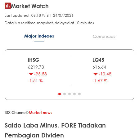
Market Watch
Last updated : 03.18 WIB | 24/07/2026
Data is a realtime snapshot, delayed at 10 minutes
Major Indexes
Currencies
IHSG
LQ45
6219.73
616.64
-95.58
-10.48
-1.51 %
-1.67 %
IDX Channel
Market news
Saldo Laba Minus, FORE Tiadakan
Pembagian Dividen