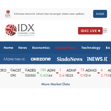
Install
Informasi ekonomi, saham dan keuangan dalam satu aplikasi.
Home
News
Economics
Market News
Technology
Ba
More news:
0
0
150
1
75
6
RO
ACST
ADES
ADHI
ADMF
ADMG
AD
0
0
0.42
0.61
0.9
2.73
90
35550
164
8225
214
151
More Market Data