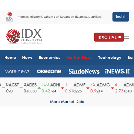
Install
Informasi ekonomi, saham dan keuangan dalam satu aplikasi.
Home
News
Economics
Market News
Technology
Ba
More news:
0
0
150
1
75
6
ACST
ADES
ADHI
ADMF
ADMG
ADMR
0
0
0.42
0.61
0.9
2.73
90
35550
164
8225
214
1510
More Market Data