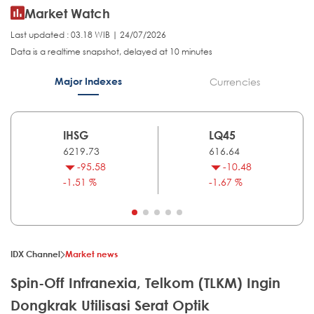
Market Watch
Last updated : 03.18 WIB | 24/07/2026
Data is a realtime snapshot, delayed at 10 minutes
Major Indexes
Currencies
IHSG
LQ45
6219.73
616.64
-95.58
-10.48
-1.51 %
-1.67 %
IDX Channel
Market news
Spin-Off Infranexia, Telkom (TLKM) Ingin
Dongkrak Utilisasi Serat Optik