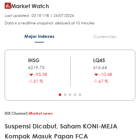
Market Watch
Last updated : 03.18 WIB | 24/07/2026
Data is a realtime snapshot, delayed at 10 minutes
Major Indexes
Currencies
IHSG
LQ45
6219.73
616.64
-95.58
-10.48
-1.51 %
-1.67 %
IDX Channel
Market news
Suspensi Dicabut, Saham KONI-MEJA
Kompak Masuk Papan FCA