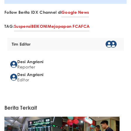
Follow Berita IDX Channel di
Google News
TAG:
Suspensi
BEI
KONI
Meja
papan FCA
FCA
Tim Editor
Desi Angriani
Reporter
Desi Angriani
Editor
Berita Terkait