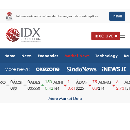
Install
Informasi ekonomi, saham dan keuangan dalam satu aplikasi.
Home
News
Economics
Market News
Technology
Ba
More news:
0
0
150
1
75
6
O
ACST
ADES
ADHI
ADMF
ADMG
ADM
0
0
0.42
0.61
0.9
2.73
90
35550
164
8225
214
1510
More Market Data