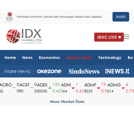
Install
Informasi ekonomi, saham dan keuangan dalam satu aplikasi.
Home
News
Economics
Market News
Technology
Ba
More news:
0
0
150
1
75
6
CRO
ACST
ADES
ADHI
ADMF
ADMG
A
0
0
0.42
0.61
0.9
2.73
90
35550
164
8225
214
1
More Market Data