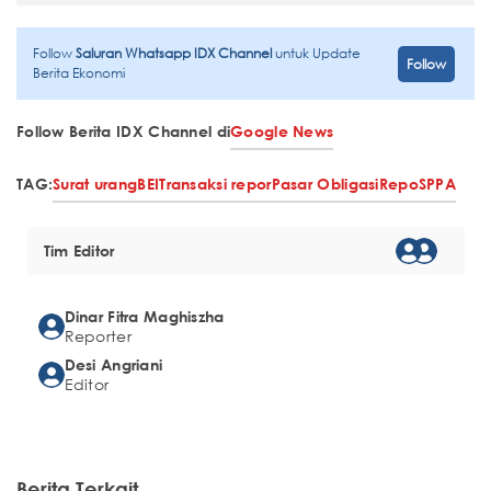
Follow
Saluran Whatsapp IDX Channel
untuk Update
Follow
Berita Ekonomi
Follow Berita IDX Channel di
Google News
TAG:
Surat urang
BEI
Transaksi repor
Pasar Obligasi
Repo
SPPA
Tim Editor
Dinar Fitra Maghiszha
Reporter
Desi Angriani
Editor
Berita Terkait