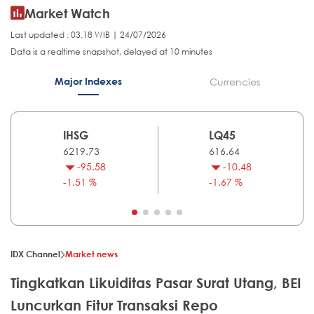
Market Watch
Last updated : 03.18 WIB | 24/07/2026
Data is a realtime snapshot, delayed at 10 minutes
Major Indexes
Currencies
IHSG
LQ45
6219.73
616.64
-95.58
-10.48
-1.51 %
-1.67 %
IDX Channel
Market news
Tingkatkan Likuiditas Pasar Surat Utang, BEI
Luncurkan Fitur Transaksi Repo