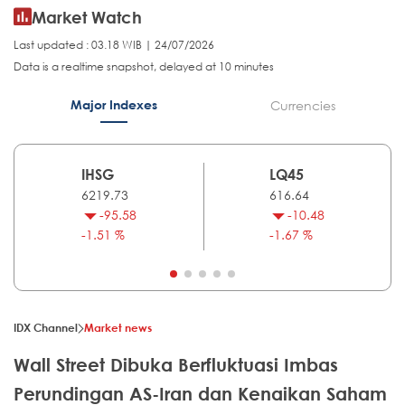
Market Watch
Last updated : 03.18 WIB | 24/07/2026
Data is a realtime snapshot, delayed at 10 minutes
Major Indexes
Currencies
IHSG
LQ45
6219.73
616.64
-95.58
-10.48
-1.51 %
-1.67 %
IDX Channel
Market news
Wall Street Dibuka Berfluktuasi Imbas
Perundingan AS-Iran dan Kenaikan Saham