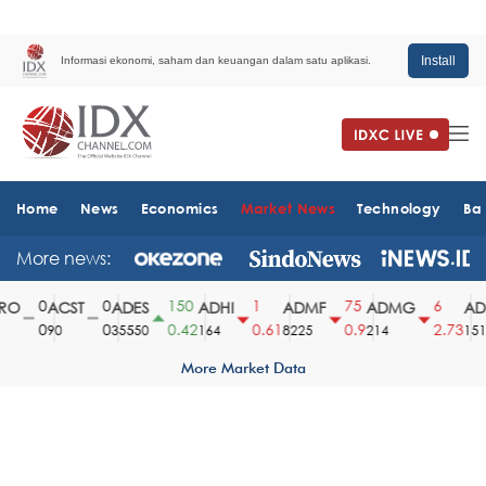
Install
Informasi ekonomi, saham dan keuangan dalam satu aplikasi.
Home
News
Economics
Market News
Technology
Ba
More news:
0
0
150
1
75
6
O
ACST
ADES
ADHI
ADMF
ADMG
ADM
0
0
0.42
0.61
0.9
2.73
90
35550
164
8225
214
1510
More Market Data