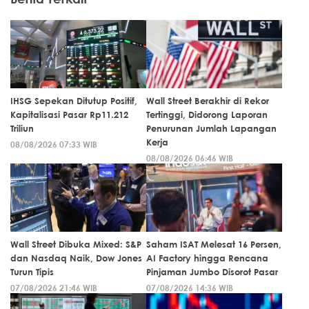
IHSG Sepekan Ditutup Positif,
Wall Street Berakhir di Rekor
Kapitalisasi Pasar Rp11.212
Tertinggi, Didorong Laporan
Triliun
Penurunan Jumlah Lapangan
Kerja
08/08/2026 07:33 WIB
08/08/2026 06:46 WIB
Wall Street Dibuka Mixed: S&P
Saham ISAT Melesat 16 Persen,
dan Nasdaq Naik, Dow Jones
AI Factory hingga Rencana
Turun Tipis
Pinjaman Jumbo Disorot Pasar
07/08/2026 21:46 WIB
07/08/2026 14:36 WIB