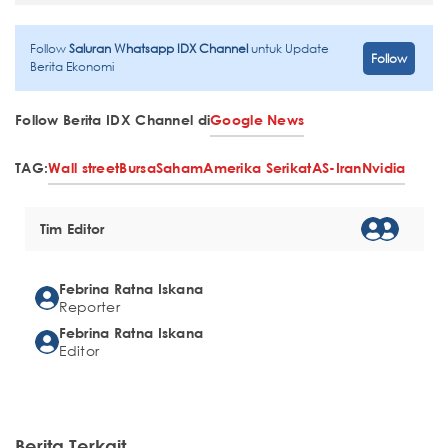
Follow
Saluran Whatsapp IDX Channel
untuk Update
Follow
Berita Ekonomi
Follow Berita IDX Channel di
Google News
TAG:
Wall street
Bursa
Saham
Amerika Serikat
AS-Iran
Nvidia
Tim Editor
Febrina Ratna Iskana
Reporter
Febrina Ratna Iskana
Editor
Berita Terkait