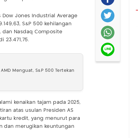
ks Dow Jones Industrial Average
9.149,63, S&P 500 kehilangan
60, dan Nasdaq Composite
i 23.471,75.
an AMD Menguat, S&P 500 Tertekan
lami kenaikan tajam pada 2025,
tiran atas usulan Presiden AS
artu kredit, yang menurut para
n dan merugikan keuntungan