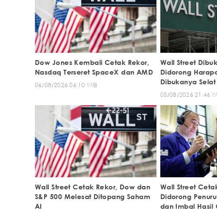
Dow Jones Kembali Cetak Rekor,
Wall Street Dib
Nasdaq Terseret SpaceX dan AMD
Didorong Harap
Dibukanya Selat
06/08/2026 06:10 WIB
05/08/2026 21:46 W
Wall Street Cetak Rekor, Dow dan
Wall Street Cetak
S&P 500 Melesat Ditopang Saham
Didorong Penur
AI
dan Imbal Hasil 