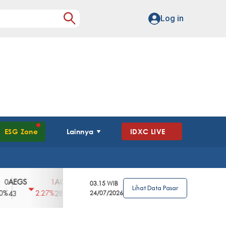
Log in
ESG Zone
Lainnya
IDXC LIVE
GS
AGII
AGRO
AGRS
AHAP
AIM
1
100
4
0
2
03.15 WIB
Lihat Data Pasar
2.27%
3.39%
2.63%
0%
2.04%
2850
148
24/07/2026
62
96
360