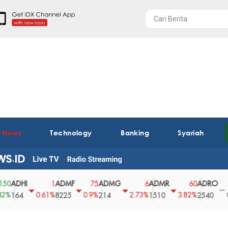
t News
Technology
Banking
Syariah
HI
ADMF
ADMG
ADMR
ADRO
AE
1
75
6
60
0
0.61%
0.9%
2.73%
3.82%
0%
4
8225
214
1510
2540
43