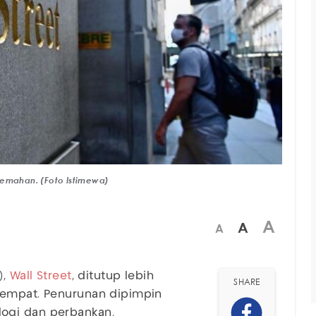
lemahan. (Foto Istimewa)
A
A
A
),
Wall Street
, ditutup lebih
SHARE
tempat. Penurunan dipimpin
ogi dan perbankan.