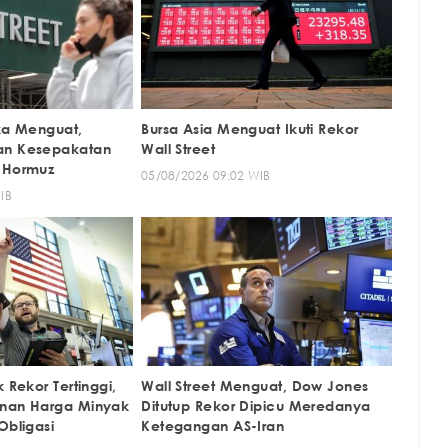
uka Menguat,
Bursa Asia Menguat Ikuti Rekor
an Kesepakatan
Wall Street
 Hormuz
05/08/2026 09:02 WIB
IB
 Rekor Tertinggi,
Wall Street Menguat, Dow Jones
unan Harga Minyak
Ditutup Rekor Dipicu Meredanya
Obligasi
Ketegangan AS-Iran