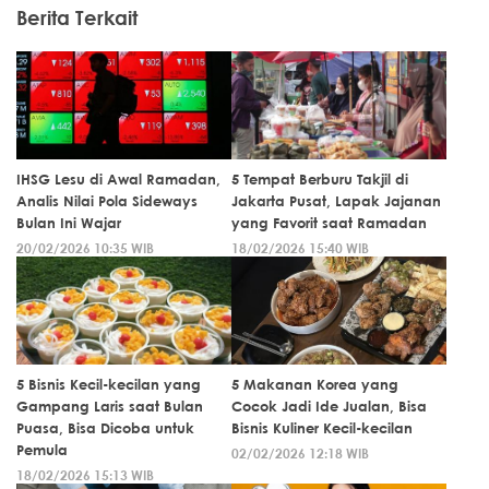
Berita Terkait
IHSG Lesu di Awal Ramadan,
5 Tempat Berburu Takjil di
Analis Nilai Pola Sideways
Jakarta Pusat, Lapak Jajanan
Bulan Ini Wajar
yang Favorit saat Ramadan
20/02/2026 10:35 WIB
18/02/2026 15:40 WIB
5 Bisnis Kecil-kecilan yang
5 Makanan Korea yang
Gampang Laris saat Bulan
Cocok Jadi Ide Jualan, Bisa
Puasa, Bisa Dicoba untuk
Bisnis Kuliner Kecil-kecilan
Pemula
02/02/2026 12:18 WIB
18/02/2026 15:13 WIB