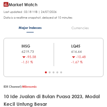
Market Watch
Last updated : 03.18 WIB | 24/07/2026
Data is a realtime snapshot, delayed at 10 minutes
Major Indexes
Currencies
IHSG
LQ45
6219.73
616.64
-95.58
-10.48
-1.51 %
-1.67 %
IDX Channel
Milenomic
10 Ide Jualan di Bulan Puasa 2023, Modal
Kecil Untung Besar