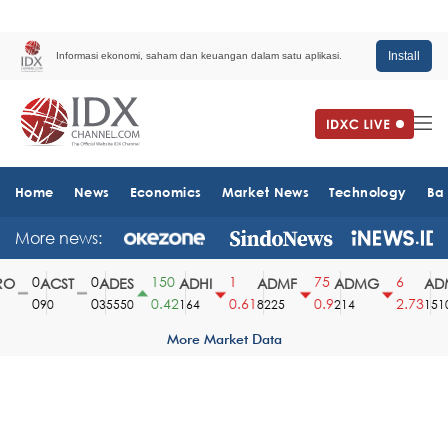
Install
Informasi ekonomi, saham dan keuangan dalam satu aplikasi.
Home
News
Economics
Market News
Technology
Ba
More news:
0
0
150
1
75
6
O
ACST
ADES
ADHI
ADMF
ADMG
ADM
0
0
0.42
0.61
0.9
2.73
90
35550
164
8225
214
1510
More Market Data