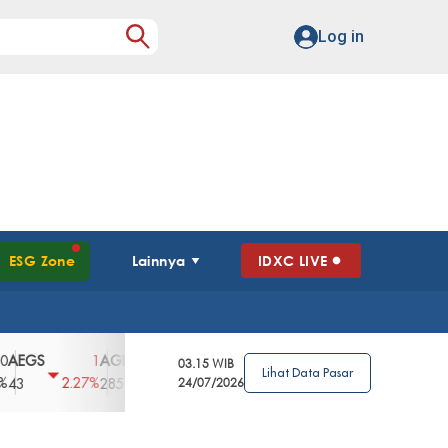
Log in
ESG Zone
Lainnya
IDXC LIVE
S
AGII
AGRO
AGRS
AHAP
AIMS
1
100
4
0
2
03.15 WIB
Lihat Data Pasar
2.27%
3.39%
2.63%
0%
2.04%
2850
148
24/07/2026
62
96
360