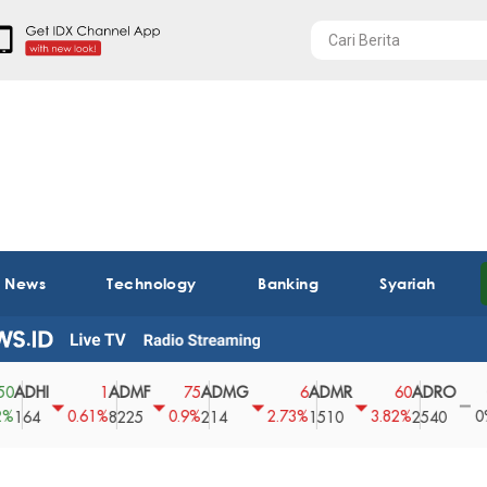
t News
Technology
Banking
Syariah
I
ADMF
ADMG
ADMR
ADRO
AEG
1
75
6
60
0
0.61%
0.9%
2.73%
3.82%
0%
8225
214
1510
2540
43