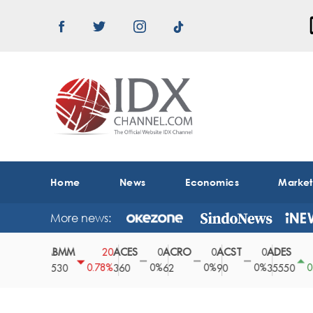
Home
News
Economics
Marke
More news:
ABMM
ACES
ACRO
ACST
ADES
A
0
20
0
0
0
150
0%
0.78%
0%
0%
0%
0.42%
2530
360
62
90
35550
1