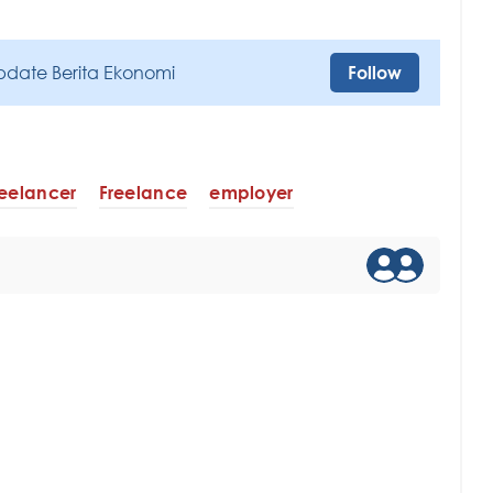
pdate Berita Ekonomi
Follow
reelancer
Freelance
employer