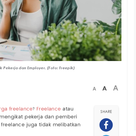
 Pekerja dan Employer. (Foto: Freepik)
A
A
A
ga freelance
?
Freelance
atau
SHARE
k mengikat pekerja dan pemberi
 freelance juga tidak melibatkan