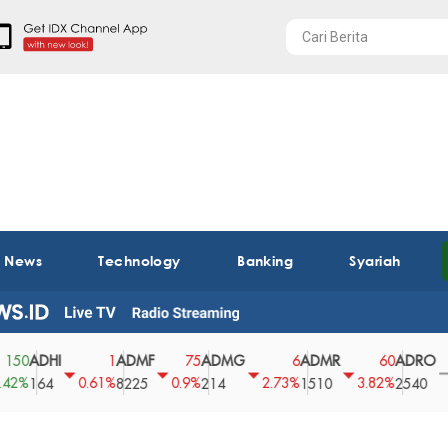
t News
Technology
Banking
Syariah
DHI
ADMF
ADMG
ADMR
ADRO
A
1
75
6
60
0
0.61%
0.9%
2.73%
3.82%
0%
64
8225
214
1510
2540
4