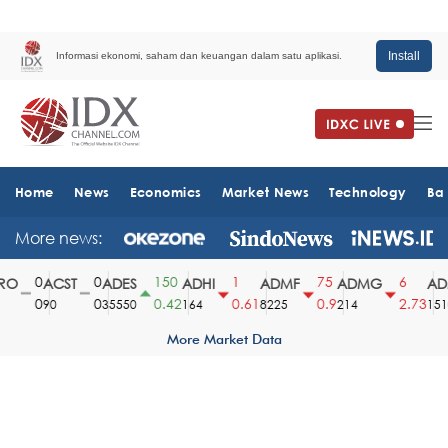
Install
Informasi ekonomi, saham dan keuangan dalam satu aplikasi.
Home
News
Economics
Market News
Technology
Ba
More news:
0
0
150
1
75
6
O
ACST
ADES
ADHI
ADMF
ADMG
ADM
0
0
0.42
0.61
0.9
2.73
90
35550
164
8225
214
1510
More Market Data