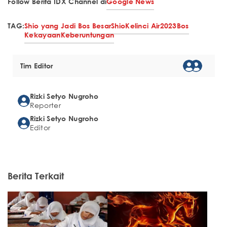
Follow Berita IDX Channel di
Google News
TAG:
Shio yang Jadi Bos Besar
Shio
Kelinci Air
2023
Bos
Kekayaan
Keberuntungan
Tim Editor
Rizki Setyo Nugroho
Reporter
Rizki Setyo Nugroho
Editor
Berita Terkait