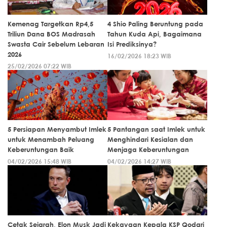
Kemenag Targetkan Rp4,5
4 Shio Paling Beruntung pada
Triliun Dana BOS Madrasah
Tahun Kuda Api, Bagaimana
Swasta Cair Sebelum Lebaran
Isi Prediksinya?
2026
16/02/2026 18:23 WIB
25/02/2026 07:22 WIB
5 Persiapan Menyambut Imlek
5 Pantangan saat Imlek untuk
untuk Menambah Peluang
Menghindari Kesialan dan
Keberuntungan Baik
Menjaga Keberuntungan
04/02/2026 15:48 WIB
04/02/2026 14:27 WIB
Cetak Sejarah, Elon Musk Jadi
Kekayaan Kepala KSP Qodari