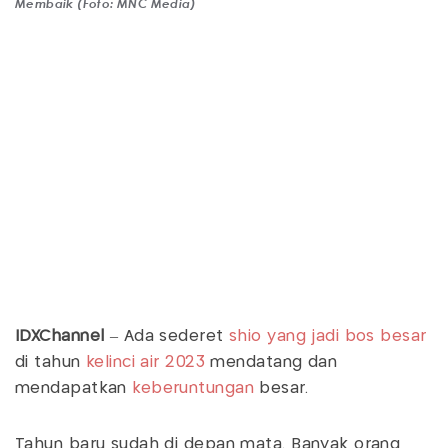
Membaik (Foto: MNC Media)
IDXChannel
– Ada sederet
shio yang jadi bos besar
di tahun
kelinci air
2023
mendatang dan
mendapatkan
keberuntungan
besar.
Tahun baru sudah di depan mata. Banyak orang