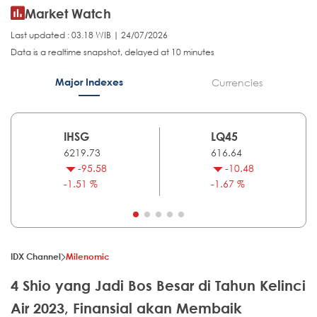
Market Watch
Last updated : 03.18 WIB | 24/07/2026
Data is a realtime snapshot, delayed at 10 minutes
Major Indexes
Currencies
IHSG
LQ45
6219.73
616.64
-95.58
-10.48
-1.51 %
-1.67 %
IDX Channel
Milenomic
4 Shio yang Jadi Bos Besar di Tahun Kelinci
Air 2023, Finansial akan Membaik