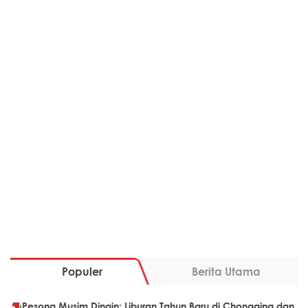
Populer
Berita Utama
Pesona Musim Dingin: Liburan Tahun Baru di Chongqing dan