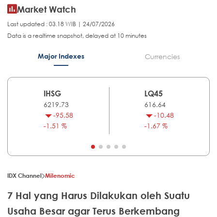
Market Watch
Last updated : 03.18 WIB | 24/07/2026
Data is a realtime snapshot, delayed at 10 minutes
Major Indexes
Currencies
IHSG
LQ45
6219.73
616.64
-95.58
-10.48
-1.51 %
-1.67 %
IDX Channel
Milenomic
7 Hal yang Harus Dilakukan oleh Suatu
Usaha Besar agar Terus Berkembang