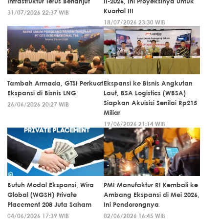
Infrastruktur Terus Berlanjut
II-2026, Ini Proyeksinya untuk
Kuartal III
31/07/2026 22:37 WIB
18/07/2026 23:30 WIB
Tambah Armada, GTSI Perkuat
Ekspansi ke Bisnis Angkutan
Ekspansi di Bisnis LNG
Laut, BSA Logistics (WBSA)
Siapkan Akuisisi Senilai Rp215
26/06/2026 20:27 WIB
Miliar
19/06/2026 21:14 WIB
Butuh Modal Ekspansi, Wira
PMI Manufaktur RI Kembali ke
Global (WGSH) Private
Ambang Ekspansi di Mei 2026,
Placement 208 Juta Saham
Ini Pendorongnya
04/06/2026 17:39 WIB
02/06/2026 16:45 WIB