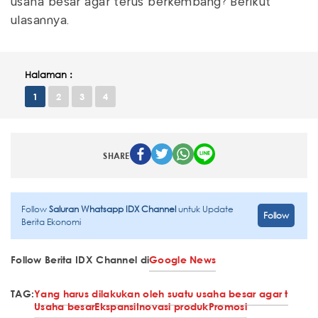
usaha besar agar terus berkembang? Berikut
ulasannya.
Halaman :
1
2
3
4
SHARE
Follow
Saluran Whatsapp IDX Channel
untuk Update
Follow
Berita Ekonomi
Follow Berita IDX Channel di
Google News
TAG:
Yang harus dilakukan oleh suatu usaha besar agar t
Usaha besar
Ekspansi
Inovasi produk
Promosi