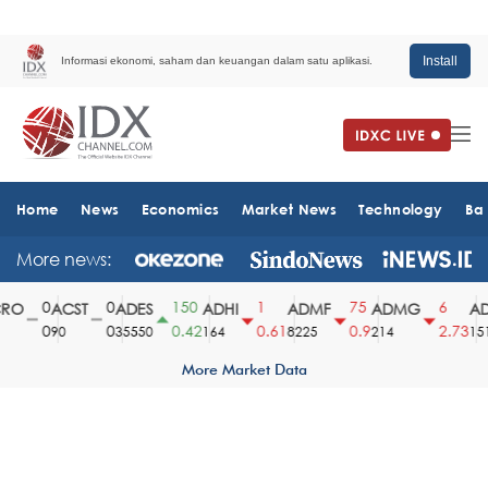
Install
Informasi ekonomi, saham dan keuangan dalam satu aplikasi.
Home
News
Economics
Market News
Technology
Ba
More news:
0
0
150
1
75
6
O
ACST
ADES
ADHI
ADMF
ADMG
AD
0
0
0.42
0.61
0.9
2.73
90
35550
164
8225
214
1510
More Market Data