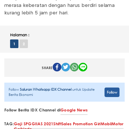
merasa keberatan dengan harus berdiri selama
kurang lebih 5 jam per hari.
Halaman :
1
2
SHARE
Follow
Saluran Whatsapp IDX Channel
untuk Update
Follow
Berita Ekonomi
Follow Berita IDX Channel di
Google News
TAG:
Gaji SPG
GIIAS 2021
Shift
Sales Promotion Girl
Mobil
Motor
Gaikindo