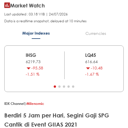
Market Watch
Last updated : 03.18 WIB | 24/07/2026
Data is a realtime snapshot, delayed at 10 minutes
Major Indexes
Currencies
IHSG
LQ45
6219.73
616.64
-95.58
-10.48
-1.51 %
-1.67 %
IDX Channel
Milenomic
Berdiri 5 Jam per Hari, Segini Gaji SPG
Cantik di Event GIIAS 2021