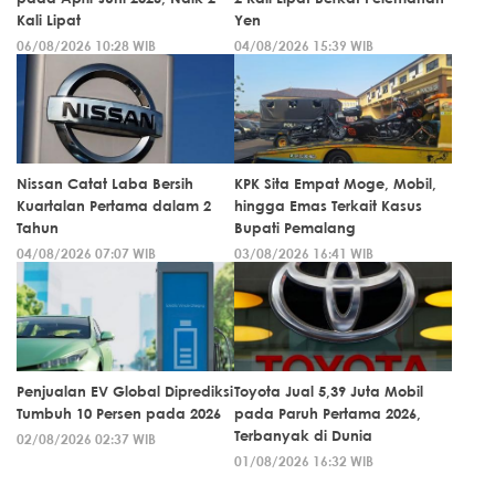
Kali Lipat
Yen
06/08/2026 10:28 WIB
04/08/2026 15:39 WIB
Nissan Catat Laba Bersih
KPK Sita Empat Moge, Mobil,
Kuartalan Pertama dalam 2
hingga Emas Terkait Kasus
Tahun
Bupati Pemalang
04/08/2026 07:07 WIB
03/08/2026 16:41 WIB
Penjualan EV Global Diprediksi
Toyota Jual 5,39 Juta Mobil
Tumbuh 10 Persen pada 2026
pada Paruh Pertama 2026,
Terbanyak di Dunia
02/08/2026 02:37 WIB
01/08/2026 16:32 WIB