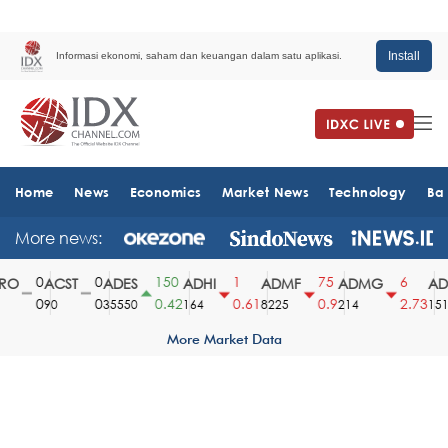
Install
Informasi ekonomi, saham dan keuangan dalam satu aplikasi.
Home
News
Economics
Market News
Technology
Ba
More news:
0
0
150
1
75
6
O
ACST
ADES
ADHI
ADMF
ADMG
ADM
0
0
0.42
0.61
0.9
2.73
90
35550
164
8225
214
1510
More Market Data