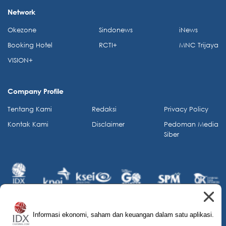
Network
Okezone
Sindonews
iNews
Booking Hotel
RCTI+
MNC Trijaya
VISION+
Company Profile
Tentang Kami
Redaksi
Privacy Policy
Kontak Kami
Disclaimer
Pedoman Media
Siber
Informasi ekonomi, saham dan keuangan dalam satu aplikasi.
© 2026 IDX Channel. All Rights Reserved.