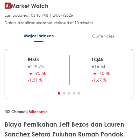
Market Watch
Last updated : 03.18 WIB | 24/07/2026
Data is a realtime snapshot, delayed at 10 minutes
Major Indexes
Currencies
IHSG
LQ45
6219.73
616.64
-95.58
-10.48
-1.51 %
-1.67 %
IDX Channel
Milenomic
Biaya Pernikahan Jeff Bezos dan Lauren
Sanchez Setara Puluhan Rumah Pondok