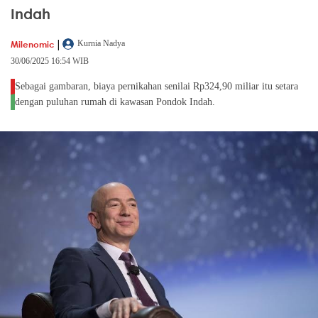
Indah
|
Milenomic
Kurnia Nadya
30/06/2025 16:54 WIB
Sebagai gambaran, biaya pernikahan senilai Rp324,90 miliar itu setara
dengan puluhan rumah di kawasan Pondok Indah.