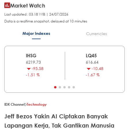
Market Watch
Last updated : 03.18 WIB | 24/07/2026
Data is a realtime snapshot, delayed at 10 minutes
Major Indexes
Currencies
IHSG
LQ45
6219.73
616.64
-95.58
-10.48
-1.51 %
-1.67 %
IDX Channel
Technology
Jeff Bezos Yakin AI Ciptakan Banyak
Lapangan Kerja, Tak Gantikan Manusia