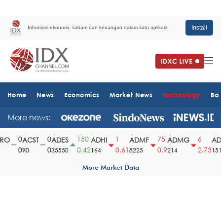
Install
Informasi ekonomi, saham dan keuangan dalam satu aplikasi.
Home
News
Economics
Market News
Technology
Ba
More news:
0
0
150
1
75
6
O
ACST
ADES
ADHI
ADMF
ADMG
AD
0
0
0.42
0.61
0.9
2.73
90
35550
164
8225
214
1510
More Market Data