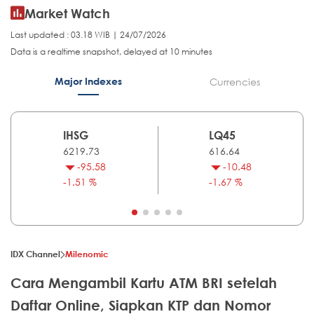
Market Watch
Last updated : 03.18 WIB | 24/07/2026
Data is a realtime snapshot, delayed at 10 minutes
Major Indexes
Currencies
IHSG
LQ45
6219.73
616.64
-95.58
-10.48
-1.51 %
-1.67 %
IDX Channel
Milenomic
Cara Mengambil Kartu ATM BRI setelah
Daftar Online, Siapkan KTP dan Nomor