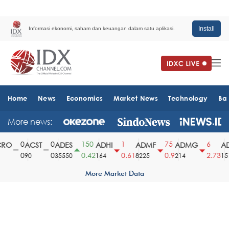
Install
Informasi ekonomi, saham dan keuangan dalam satu aplikasi.
Home
News
Economics
Market News
Technology
Ba
More news:
0
0
150
1
75
6
O
ACST
ADES
ADHI
ADMF
ADMG
AD
0
0
0.42
0.61
0.9
2.73
90
35550
164
8225
214
1510
More Market Data