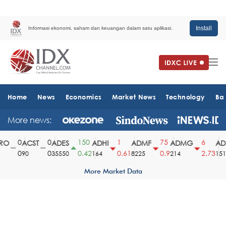
Install
Informasi ekonomi, saham dan keuangan dalam satu aplikasi.
Home
News
Economics
Market News
Technology
Ba
More news:
0
0
150
1
75
6
O
ACST
ADES
ADHI
ADMF
ADMG
ADM
0
0
0.42
0.61
0.9
2.73
90
35550
164
8225
214
1510
More Market Data