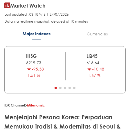
Market Watch
Last updated : 03.18 WIB | 24/07/2026
Data is a realtime snapshot, delayed at 10 minutes
Major Indexes
Currencies
IHSG
LQ45
6219.73
616.64
-95.58
-10.48
-1.51 %
-1.67 %
IDX Channel
Milenomic
Menjelajahi Pesona Korea: Perpaduan
Memukau Tradisi & Modernitas di Seoul &