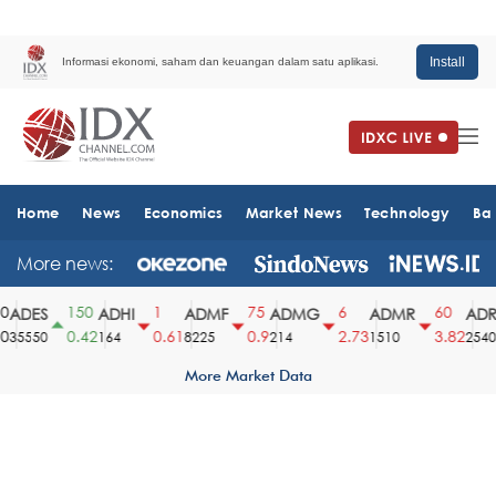
Install
Informasi ekonomi, saham dan keuangan dalam satu aplikasi.
Home
News
Economics
Market News
Technology
Ba
More news:
150
1
75
6
60
ADES
ADHI
ADMF
ADMG
ADMR
ADRO
0.42
0.61
0.9
2.73
3.82
35550
164
8225
214
1510
2540
More Market Data