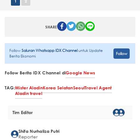
1
2
SHARE
Follow
Saluran Whatsapp IDX Channel
untuk Update
Follow
Berita Ekonomi
Follow Berita IDX Channel di
Google News
TAG:
Mister Aladin
Korea Selatan
Seoul
Travel Agent
Aladin travel
Tim Editor
Shifa Nurhaliza Putri
Reporter