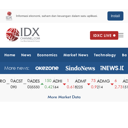
Install
Informasi ekonomi, saham dan keuangan dalam satu aplikasi.
Home
News
Economics
Market News
Technology
Ba
More news:
0
0
150
1
75
6
O
ACST
ADES
ADHI
ADMF
ADMG
ADM
0
0
0.42
0.61
0.9
2.73
90
35550
164
8225
214
1510
More Market Data