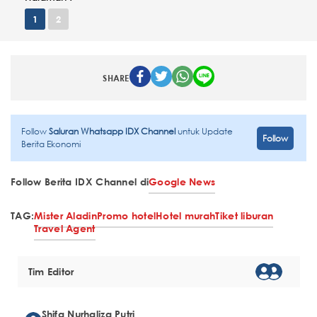
1
2
SHARE
Follow
Saluran Whatsapp IDX Channel
untuk Update
Follow
Berita Ekonomi
Follow Berita IDX Channel di
Google News
TAG:
Mister Aladin
Promo hotel
Hotel murah
Tiket liburan
Travel Agent
Tim Editor
Shifa Nurhaliza Putri