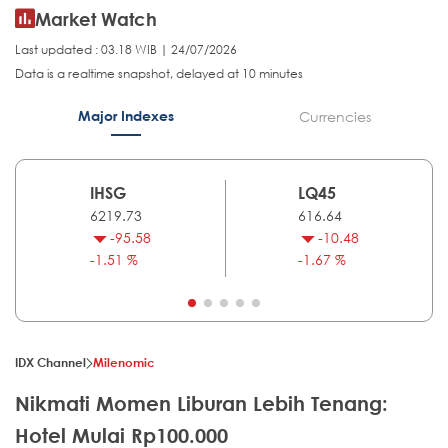
Market Watch
Last updated : 03.18 WIB | 24/07/2026
Data is a realtime snapshot, delayed at 10 minutes
Major Indexes
Currencies
IHSG
LQ45
6219.73
616.64
-95.58
-10.48
-1.51 %
-1.67 %
IDX Channel
Milenomic
Nikmati Momen Liburan Lebih Tenang:
Hotel Mulai Rp100.000