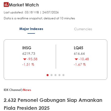
Market Watch
Last updated : 03.18 WIB | 24/07/2026
Data is a realtime snapshot, delayed at 10 minutes
Major Indexes
Currencies
IHSG
LQ45
6219.73
616.64
-95.58
-10.48
-1.51 %
-1.67 %
IDX Channel
News
2.632 Personel Gabungan Siap Amankan
Piala Presiden 2025