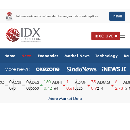
Install
Informasi ekonomi, saham dan keuangan dalam satu aplikasi.
Home
News
Economics
Market News
Technology
Ba
More news:
0
0
150
1
75
6
O
ACST
ADES
ADHI
ADMF
ADMG
ADM
0
0
0.42
0.61
0.9
2.73
90
35550
164
8225
214
1510
More Market Data