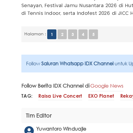
Senayan, Festival Jamu Nusantara 2026 di Hu
di Tennis Indoor, serta Indofest 2026 di JICC H
Halaman :
1
2
3
4
5
Follow
Saluran Whatsapp IDX Channel
untuk U
Follow Berita IDX Channel di
Google News
TAG:
Raisa Live Concert
EXO Planet
Rekay
Tim Editor
Yuwantoro Winduajie