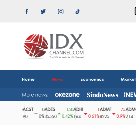
Home
News
Economics
Marke
More news:
ACST
ADES
ADHI
ADMF
ADMG
0
0
150
1
75
0%
0%
0.42%
0.61%
0.9%
2
90
35550
164
8225
214