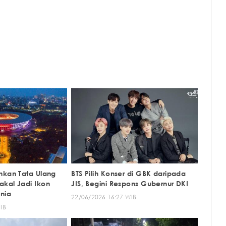
hkan Tata Ulang
BTS Pilih Konser di GBK daripada
kal Jadi Ikon
JIS, Begini Respons Gubernur DKI
nia
22/06/2026 16:27 WIB
IB