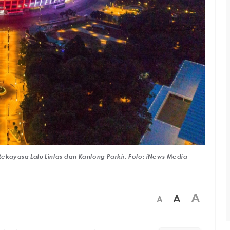
ekayasa Lalu Lintas dan Kantong Parkir. Foto: iNews Media
A
A
A