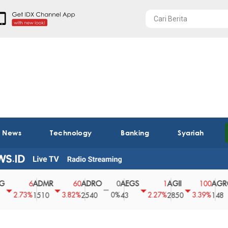
t News
Technology
Banking
Syariah
ADMR
ADRO
AEGS
AGII
AGRO
6
60
0
1
100
.73%
3.82%
0%
2.27%
3.39%
2
1510
2540
43
2850
148