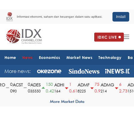
Install
Informasi ekonomi, saham dan keuangan dalam satu aplikasi.
Home
News
Economics
Market News
Technology
Ba
More news:
0
0
150
1
75
6
O
ACST
ADES
ADHI
ADMF
ADMG
ADM
0
0
0.42
0.61
0.9
2.73
90
35550
164
8225
214
1510
More Market Data