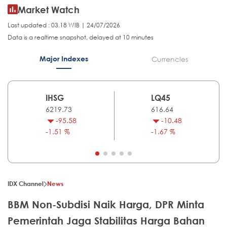
Market Watch
Last updated : 03.18 WIB | 24/07/2026
Data is a realtime snapshot, delayed at 10 minutes
Major Indexes
Currencies
IHSG
LQ45
6219.73
616.64
-95.58
-10.48
-1.51 %
-1.67 %
IDX Channel
News
BBM Non-Subdisi Naik Harga, DPR Minta
Pemerintah Jaga Stabilitas Harga Bahan