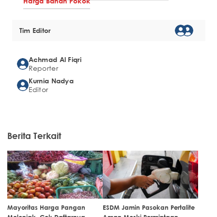
Harga Bahan Pokok
Tim Editor
Achmad Al Fiqri
Reporter
Kurnia Nadya
Editor
Berita Terkait
Mayoritas Harga Pangan
ESDM Jamin Pasokan Pertalite