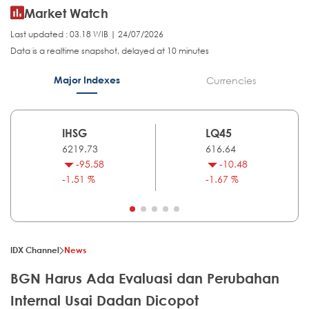
Market Watch
Last updated : 03.18 WIB | 24/07/2026
Data is a realtime snapshot, delayed at 10 minutes
Major Indexes
Currencies
IHSG
LQ45
6219.73
616.64
-95.58
-10.48
-1.51 %
-1.67 %
IDX Channel
News
BGN Harus Ada Evaluasi dan Perubahan
Internal Usai Dadan Dicopot