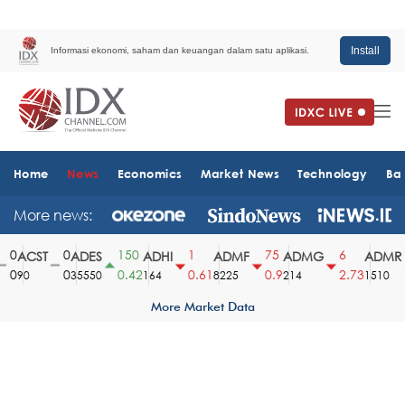
Install
Informasi ekonomi, saham dan keuangan dalam satu aplikasi.
Home
News
Economics
Market News
Technology
Ba
More news:
0
0
150
1
75
6
ACST
ADES
ADHI
ADMF
ADMG
ADMR
0
0
0.42
0.61
0.9
2.73
90
35550
164
8225
214
1510
More Market Data