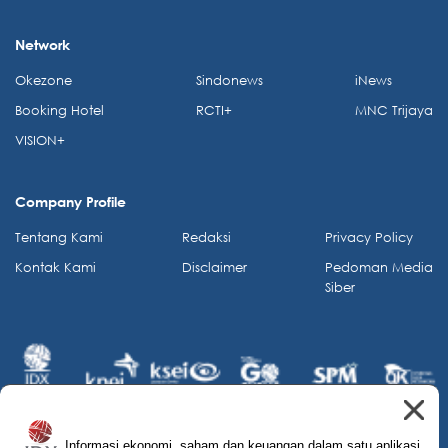
Network
Okezone
Sindonews
iNews
Booking Hotel
RCTI+
MNC Trijaya
VISION+
Company Profile
Tentang Kami
Redaksi
Privacy Policy
Kontak Kami
Disclaimer
Pedoman Media
Siber
Informasi ekonomi, saham dan keuangan dalam satu aplikasi.