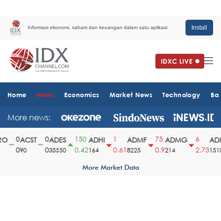
Install
Informasi ekonomi, saham dan keuangan dalam satu aplikasi.
Home
News
Economics
Market News
Technology
Ba
More news:
0
0
150
1
75
6
O
ACST
ADES
ADHI
ADMF
ADMG
ADM
0
0
0.42
0.61
0.9
2.73
90
35550
164
8225
214
1510
More Market Data