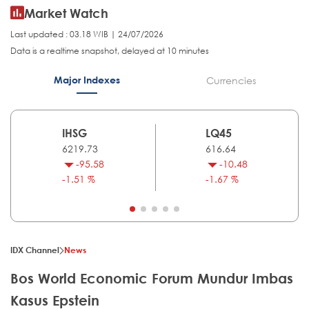
Market Watch
Last updated : 03.18 WIB | 24/07/2026
Data is a realtime snapshot, delayed at 10 minutes
Major Indexes
Currencies
IHSG
LQ45
6219.73
616.64
-95.58
-10.48
-1.51 %
-1.67 %
IDX Channel
News
Bos World Economic Forum Mundur Imbas
Kasus Epstein