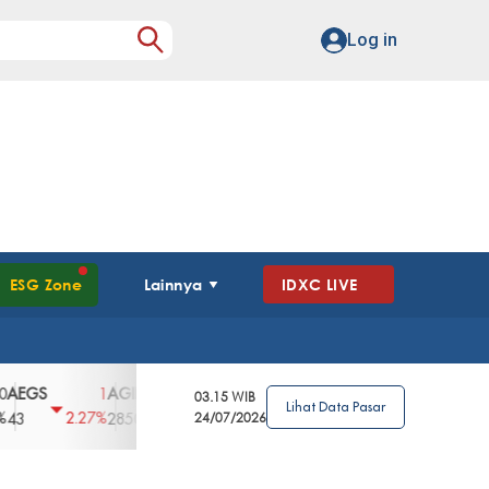
Log in
ESG Zone
Lainnya
IDXC LIVE
AGII
AGRO
AGRS
AHAP
AIMS
1
100
4
0
2
03.15 WIB
Lihat Data Pasar
2.27%
3.39%
2.63%
0%
2.04%
2850
148
24/07/2026
62
96
360