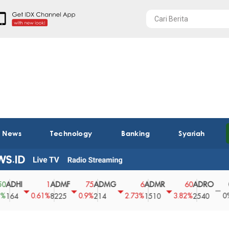
t News
Technology
Banking
Syariah
ADMF
ADMG
ADMR
ADRO
AEGS
1
75
6
60
0
0.61%
0.9%
2.73%
3.82%
0%
8225
214
1510
2540
43