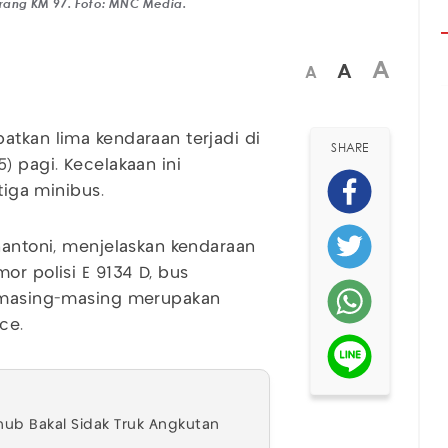
arang KM 97. Foto: MNC Media.
A
A
A
atkan lima kendaraan terjadi di
SHARE
) pagi. Kecelakaan ini
tiga minibus.
hantoni, menjelaskan kendaraan
or polisi E 9134 D, bus
g masing-masing merupakan
ce.
hub Bakal Sidak Truk Angkutan