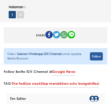
Halaman :
1
2
SHARE
Follow
Saluran Whatsapp IDX Channel
untuk Update
Follow
Berita Ekonomi
Follow Berita IDX Channel di
Google News
TAG:
The fed
Lisa cook
Siap menaikkan suku bunga
Inflasi
Tim Editor