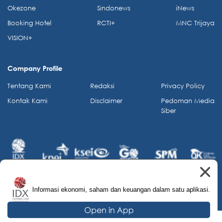
Okezone
Sindonews
iNews
Booking Hotel
RCTI+
MNC Trijaya
VISION+
Company Profile
Tentang Kami
Redaksi
Privacy Policy
Kontak Kami
Disclaimer
Pedoman Media
Siber
Informasi ekonomi, saham dan keuangan dalam satu aplikasi.
© 2026 IDX Channel. All Rights Reserved.
Open in App