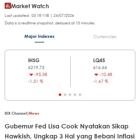
Market Watch
Last updated : 03.18 WIB | 24/07/2026
Data is a realtime snapshot, delayed at 10 minutes
Major Indexes
Currencies
IHSG
LQ45
6219.73
616.64
-95.58
-10.48
-1.51 %
-1.67 %
IDX Channel
News
Gubernur Fed Lisa Cook Nyatakan Sikap
Hawkish, Ungkap 3 Hal yang Bebani Inflasi