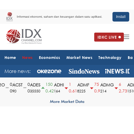
Install
Informasi ekonomi, saham dan keuangan dalam satu aplikasi.
Home
News
Economics
Market News
Technology
Ba
More news:
0
0
150
1
75
6
O
ACST
ADES
ADHI
ADMF
ADMG
ADM
0
0
0.42
0.61
0.9
2.73
90
35550
164
8225
214
1510
More Market Data