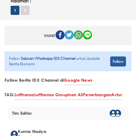
Halaman :
1
2
SHARE
Follow
Saluran Whatsapp IDX Channel
untuk Update
Follow
Berita Ekonomi
Follow Berita IDX Channel di
Google News
TAG:
Lufthansa
Lufthansa Group
Iran AS
Penerbangan
Avtur
Tim Editor
Kurnia Nadya