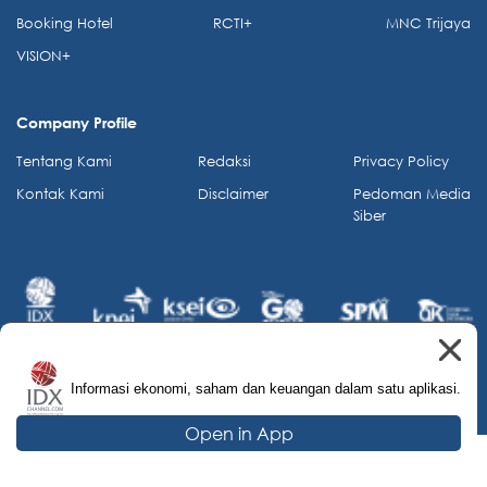
Booking Hotel
RCTI+
MNC Trijaya
VISION+
Company Profile
Tentang Kami
Redaksi
Privacy Policy
Kontak Kami
Disclaimer
Pedoman Media
Siber
Informasi ekonomi, saham dan keuangan dalam satu aplikasi.
© 2026 IDX Channel. All Rights Reserved.
Open in App