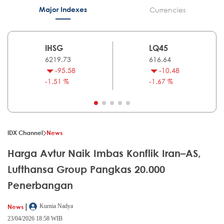
Major Indexes
Currencies
IHSG
LQ45
6219.73
616.64
-95.58
-10.48
-1.51 %
-1.67 %
IDX Channel
News
Harga Avtur Naik Imbas Konflik Iran–AS,
Lufthansa Group Pangkas 20.000
Penerbangan
|
News
Kurnia Nadya
23/04/2026 18:58 WIB