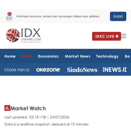
Install
Informasi ekonomi, saham dan keuangan dalam satu aplikasi.
Home
News
Economics
Market News
Technology
Ba
More news:
Market Watch
Last updated : 03.18 WIB | 24/07/2026
Data is a realtime snapshot, delayed at 10 minutes