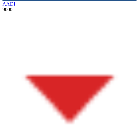
AADI
9000