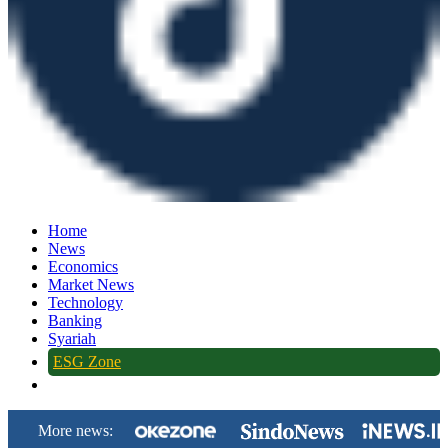
Home
News
Economics
Market News
Technology
Banking
Syariah
ESG Zone
More news: