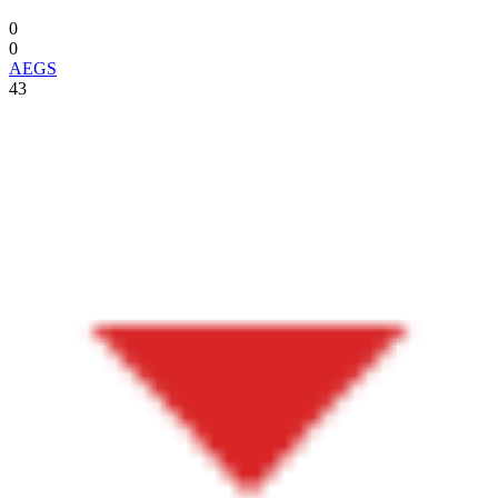
0
0
AEGS
43