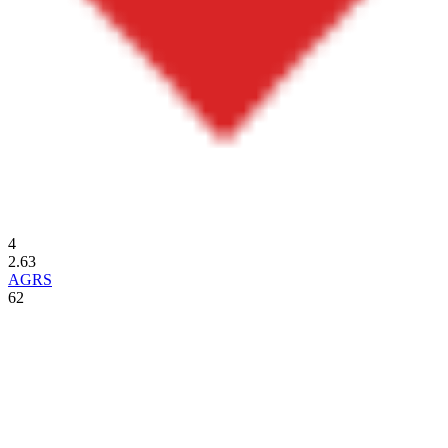
4
2.63
AGRS
62