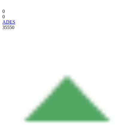
0
0
ADES
35550