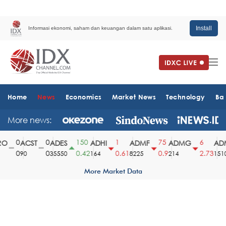
Install
Informasi ekonomi, saham dan keuangan dalam satu aplikasi.
Home
News
Economics
Market News
Technology
Ba
More news:
0
0
150
1
75
6
O
ACST
ADES
ADHI
ADMF
ADMG
ADM
0
0
0.42
0.61
0.9
2.73
90
35550
164
8225
214
1510
More Market Data