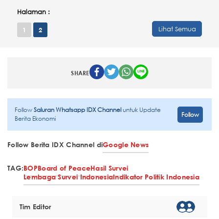
Halaman :
Lihat Semua
1
2
SHARE
Follow
Saluran Whatsapp IDX Channel
untuk Update
Follow
Berita Ekonomi
Follow Berita IDX Channel di
Google News
TAG:
BOP
Board of Peace
Hasil Survei
Lembaga Survei Indonesia
Indikator Politik Indonesia
Tim Editor