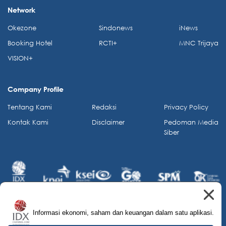
Network
Okezone
Sindonews
iNews
Booking Hotel
RCTI+
MNC Trijaya
VISION+
Company Profile
Tentang Kami
Redaksi
Privacy Policy
Kontak Kami
Disclaimer
Pedoman Media
Siber
Informasi ekonomi, saham dan keuangan dalam satu aplikasi.
© 2026 IDX Channel. All Rights Reserved.