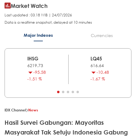
Market Watch
Last updated : 03.18 WIB | 24/07/2026
Data is a realtime snapshot, delayed at 10 minutes
Major Indexes
Currencies
IHSG
LQ45
6219.73
616.64
-95.58
-10.48
-1.51 %
-1.67 %
IDX Channel
News
Hasil Survei Gabungan: Mayoritas
Masyarakat Tak Setuju Indonesia Gabung