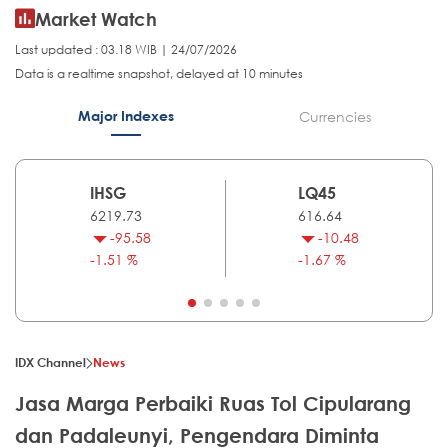
Market Watch
Last updated : 03.18 WIB | 24/07/2026
Data is a realtime snapshot, delayed at 10 minutes
Major Indexes
Currencies
IHSG
LQ45
6219.73
616.64
-95.58
-10.48
-1.51 %
-1.67 %
IDX Channel
News
Jasa Marga Perbaiki Ruas Tol Cipularang
dan Padaleunyi, Pengendara Diminta