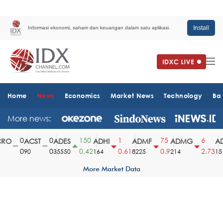
Install
Informasi ekonomi, saham dan keuangan dalam satu aplikasi.
Home
News
Economics
Market News
Technology
Ba
More news:
0
0
150
1
75
6
RO
ACST
ADES
ADHI
ADMF
ADMG
AD
0
0
0.42
0.61
0.9
2.73
90
35550
164
8225
214
1510
More Market Data