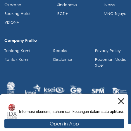
Okezone
Sindonews
iNews
Booking Hotel
RCTI+
MNC Trijaya
VISION+
Company Profile
Tentang Kami
Redaksi
Privacy Policy
Kontak Kami
Disclaimer
Pedoman Media
Siber
Informasi ekonomi, saham dan keuangan dalam satu aplikasi.
© 2026 IDX Channel. All Rights Reserved.
Open in App