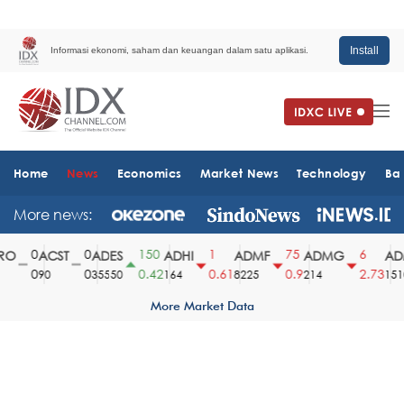
Install
Informasi ekonomi, saham dan keuangan dalam satu aplikasi.
Home
News
Economics
Market News
Technology
Ba
More news:
0
0
150
1
75
6
O
ACST
ADES
ADHI
ADMF
ADMG
ADM
0
0
0.42
0.61
0.9
2.73
90
35550
164
8225
214
1510
More Market Data