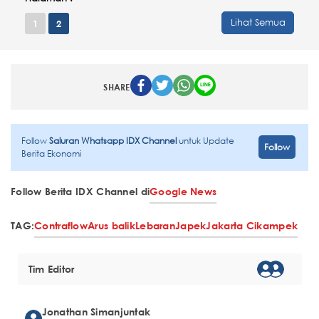
Lihat Semua
1
2
SHARE
Follow
Saluran Whatsapp IDX Channel
untuk Update
Follow
Berita Ekonomi
Follow Berita IDX Channel di
Google News
TAG:
Contraflow
Arus balik
Lebaran
Japek
Jakarta Cikampek
Tim Editor
Jonathan Simanjuntak