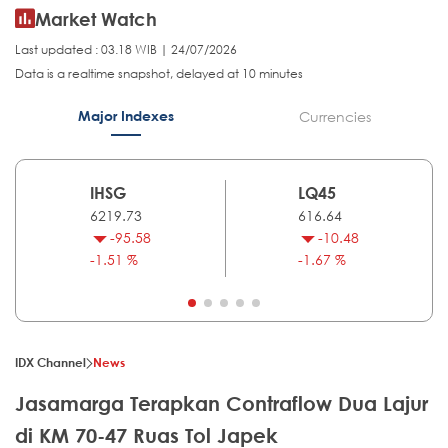
Market Watch
Last updated : 03.18 WIB | 24/07/2026
Data is a realtime snapshot, delayed at 10 minutes
Major Indexes
Currencies
IHSG
LQ45
6219.73
616.64
-95.58
-10.48
-1.51 %
-1.67 %
IDX Channel
News
Jasamarga Terapkan Contraflow Dua Lajur
di KM 70-47 Ruas Tol Japek