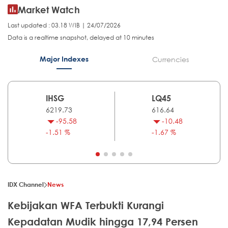
Market Watch
Last updated : 03.18 WIB | 24/07/2026
Data is a realtime snapshot, delayed at 10 minutes
Major Indexes
Currencies
IHSG
LQ45
6219.73
616.64
-95.58
-10.48
-1.51 %
-1.67 %
IDX Channel
News
Kebijakan WFA Terbukti Kurangi
Kepadatan Mudik hingga 17,94 Persen