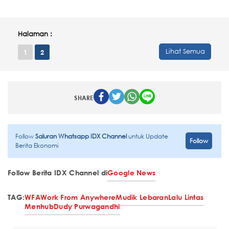
Halaman :
Lihat Semua
1
2
SHARE
Follow
Saluran Whatsapp IDX Channel
untuk Update
Follow
Berita Ekonomi
Follow Berita IDX Channel di
Google News
TAG:
WFA
Work From Anywhere
Mudik Lebaran
Lalu Lintas
Menhub
Dudy Purwagandhi