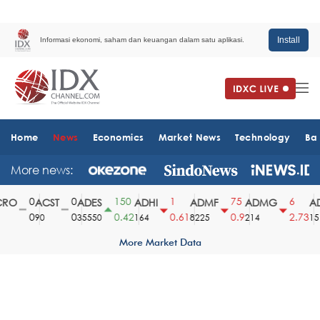
Install
Informasi ekonomi, saham dan keuangan dalam satu aplikasi.
Home
News
Economics
Market News
Technology
Ba
More news:
0
0
150
1
75
6
RO
ACST
ADES
ADHI
ADMF
ADMG
AD
0
0
0.42
0.61
0.9
2.73
90
35550
164
8225
214
151
More Market Data