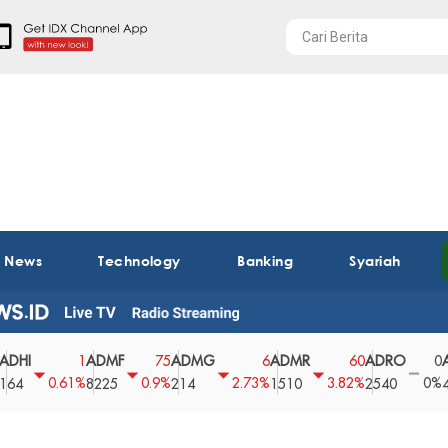
t News
Technology
Banking
Syariah
ADMF
ADMG
ADMR
ADRO
AEGS
1
75
6
60
0
0.61%
0.9%
2.73%
3.82%
0%
8225
214
1510
2540
43