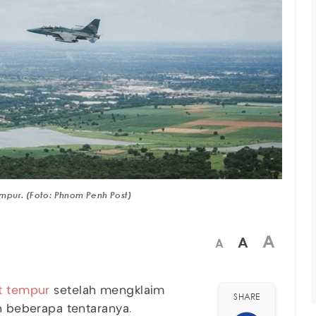
mpur. (Foto: Phnom Penh Post)
A
A
A
et tempur
setelah mengklaim
SHARE
beberapa tentaranya.