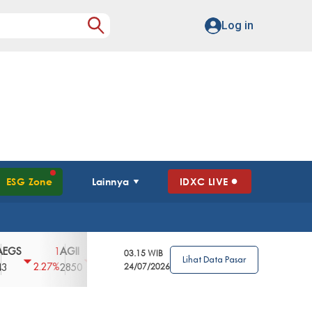
Log in
ESG Zone
Lainnya
IDXC LIVE
AGII
AGRO
AGRS
AHAP
AIMS
1
100
4
0
2
03.15 WIB
Lihat Data Pasar
2.27%
3.39%
2.63%
0%
2.04%
2850
148
24/07/2026
62
96
360