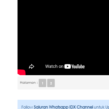
Halaman :
1
2
Follow
Saluran Whatsapp IDX Channel
untuk U