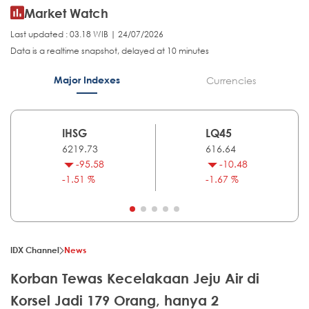
Market Watch
Last updated : 03.18 WIB | 24/07/2026
Data is a realtime snapshot, delayed at 10 minutes
Major Indexes
Currencies
IHSG
LQ45
6219.73
616.64
-95.58
-10.48
-1.51 %
-1.67 %
IDX Channel
News
Korban Tewas Kecelakaan Jeju Air di
Korsel Jadi 179 Orang, hanya 2