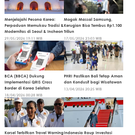
Menjelajahi Pesona Korea:
Mogok Massal Samsung,
Perpaduan Memukau Tradisi &
Kerugian Bisa Tembus Rp1.100
Modernitas di Seoul & Incheon
Triliun
29/05/2026 19:11 WIB
17/05/2026 23:03 WIB
BCA (BBCA) Dukung
PHRI Pastikan Bali Tetap Aman
Implementasi QRIS Cross
dan Kondusif bagi Wisatawan
Border di Korea Selatan
13/04/2026 20:25 WIB
18/04/2026 00:28 WIB
Korsel Terbitkan Travel Warning
Indonesia Raup Investasi