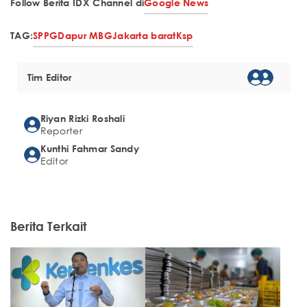
Follow Berita IDX Channel di
Google News
TAG:
SPPG
Dapur MBG
Jakarta barat
Ksp
Tim Editor
Riyan Rizki Roshali
Reporter
Kunthi Fahmar Sandy
Editor
Berita Terkait