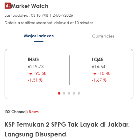
Market Watch
Last updated : 03.18 WIB | 24/07/2026
Data is a realtime snapshot, delayed at 10 minutes
Major Indexes
Currencies
IHSG
LQ45
6219.73
616.64
-95.58
-10.48
-1.51 %
-1.67 %
IDX Channel
News
KSP Temukan 2 SPPG Tak Layak di Jakbar,
Langsung Disuspend