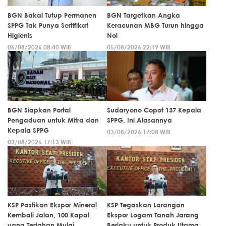
BGN Bakal Tutup Permanen
BGN Targetkan Angka
SPPG Tak Punya Sertifikat
Keracunan MBG Turun hingga
Higienis
Nol
06/08/2026 08:40 WIB
05/08/2026 22:19 WIB
BGN Siapkan Portal
Sudaryono Copot 137 Kepala
Pengaduan untuk Mitra dan
SPPG, Ini Alasannya
Kepala SPPG
03/08/2026 17:08 WIB
03/08/2026 17:13 WIB
KSP Pastikan Ekspor Mineral
KSP Tegaskan Larangan
Kembali Jalan, 100 Kapal
Ekspor Logam Tanah Jarang
yang Tertahan Mulai
Berlaku untuk Produk Utama,