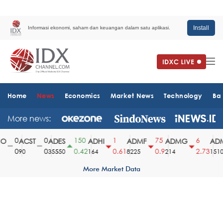
Install
Informasi ekonomi, saham dan keuangan dalam satu aplikasi.
Home
News
Economics
Market News
Technology
Ba
More news:
0
0
150
1
75
6
ACST
ADES
ADHI
ADMF
ADMG
ADM
0
0
0.42
0.61
0.9
2.73
90
35550
164
8225
214
1510
More Market Data