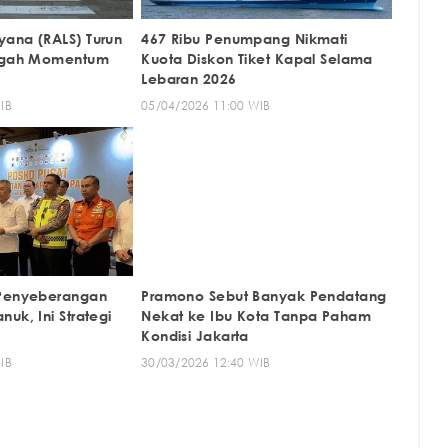
ana (RALS) Turun
467 Ribu Penumpang Nikmati
engah Momentum
Kuota Diskon Tiket Kapal Selama
Lebaran 2026
IB
05/04/2026 11:00 WIB
 Penyeberangan
Pramono Sebut Banyak Pendatang
uk, Ini Strategi
Nekat ke Ibu Kota Tanpa Paham
Kondisi Jakarta
IB
30/03/2026 12:40 WIB