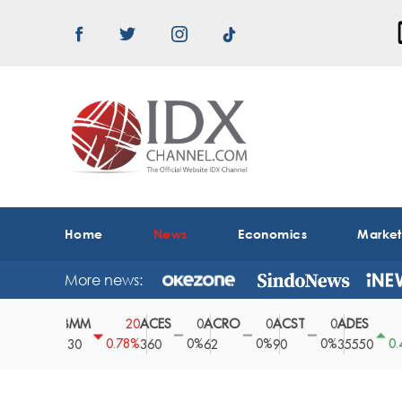
Home
News
Economics
Marke
More news:
ABMM
ACES
ACRO
ACST
ADES
AD
0
20
0
0
0
150
0%
0.78%
0%
0%
0%
0.42%
2530
360
62
90
35550
16