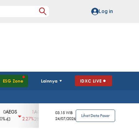
Log in
ESG Zone
Lainnya
IDXC LIVE
GS
AGII
AGRO
AGRS
AHAP
AIM
1
100
4
0
2
03.15 WIB
Lihat Data Pasar
2.27%
3.39%
2.63%
0%
2.04%
2850
148
24/07/2026
62
96
360