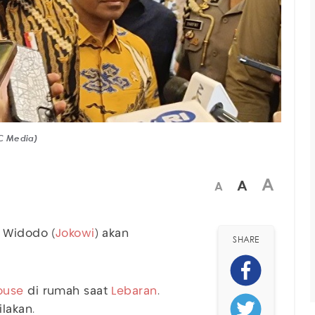
C Media)
A
A
A
 Widodo (
Jokowi
) akan
SHARE
ouse
di rumah saat
Lebaran
.
lakan.