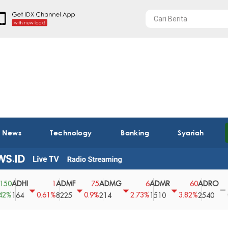
t News
Technology
Banking
Syariah
HI
ADMF
ADMG
ADMR
ADRO
AE
1
75
6
60
0
0.61%
0.9%
2.73%
3.82%
0%
4
8225
214
1510
2540
43