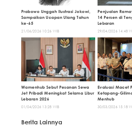
Prabowo Unggah Ilustrasi Jokowi,
Penjualan Ramay
Sampaikan Ucapan Ulang Tahun
14 Persen di T
ke-65
Lebaran
21/06/2026 10:26 WIB
29/04/2026 14:48 W
Wamenhub Sebut Pesanan Sewa
Evaluasi Macet
Jet Pribadi Meningkat Selama Libur
Ketapang-Giliman
Lebaran 2026
Menhub
01/04/2026 13:28 WIB
30/03/2026 15:18 W
Berita Lainnya