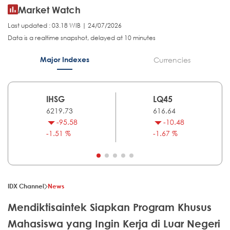
Market Watch
Last updated : 03.18 WIB | 24/07/2026
Data is a realtime snapshot, delayed at 10 minutes
Major Indexes
Currencies
IHSG
LQ45
6219.73
616.64
-95.58
-10.48
-1.51 %
-1.67 %
IDX Channel
News
Mendiktisaintek Siapkan Program Khusus
Mahasiswa yang Ingin Kerja di Luar Negeri