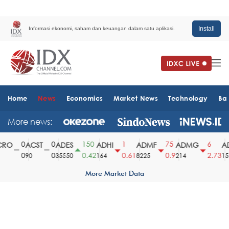
Install
Informasi ekonomi, saham dan keuangan dalam satu aplikasi.
Home
News
Economics
Market News
Technology
Ba
More news:
0
0
150
1
75
6
RO
ACST
ADES
ADHI
ADMF
ADMG
AD
0
0
0.42
0.61
0.9
2.73
90
35550
164
8225
214
151
More Market Data