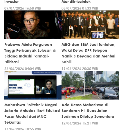
Investor
Mendiktisaintek
09/07/2026 16:58 WIB
08/07/2026 01:33 WIB
Prabowo Minta Perguruan
MBG dan BBM Jadi Tuntutan,
Tinggi Perbanyak Lulusan di
Wakil Ketua DPR Telepon
Bidang Industri Farmasi-
Nanik S Deyang dan Menteri
Hilirisasi
Bahlil
26/06/2026 04:04 WIB
19/06/2026 20:35 WIB
Mahasiswa Politeknik Negeri
Ada Demo Mahasiswa di
Jakarta Antusias Ikuti Edukasi
Bundaran HI, Ruas Jalan
Pasar Modal dari MNC
Sudirman Ditutup Sementara
Sekuritas
12/06/2026 15:21 WIB
17/06/2026 18:55 WIB