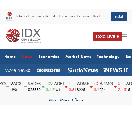
Install
Informasi ekonomi, saham dan keuangan dalam satu aplikasi.
Home
News
Economics
Market News
Technology
Ba
More news:
0
0
150
1
75
6
O
ACST
ADES
ADHI
ADMF
ADMG
ADM
0
0
0.42
0.61
0.9
2.73
90
35550
164
8225
214
1510
More Market Data