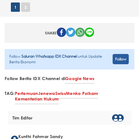
1
2
SHARE
Follow
Saluran Whatsapp IDX Channel
untuk Update
Follow
Berita Ekonomi
Follow Berita IDX Channel di
Google News
TAG:
Pertemuan
Jenewa
Swiss
Menko Polkam
Kementerian Hukum
Tim Editor
Kunthi Fahmar Sandy