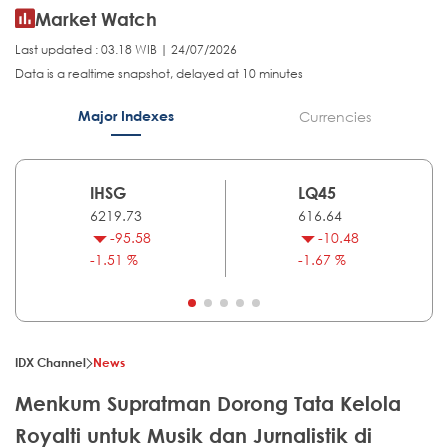
Market Watch
Last updated : 03.18 WIB | 24/07/2026
Data is a realtime snapshot, delayed at 10 minutes
Major Indexes
Currencies
IHSG
LQ45
6219.73
616.64
-95.58
-10.48
-1.51 %
-1.67 %
IDX Channel
News
Menkum Supratman Dorong Tata Kelola
Royalti untuk Musik dan Jurnalistik di